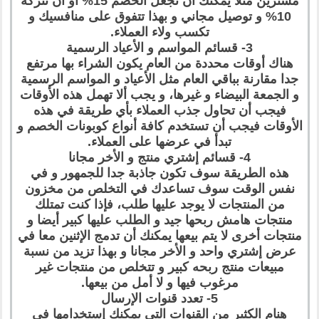
مشترين مثلا يمكنك أن تجعل الخصم 15% أو أن تتركه
10% و توصيل مجاني و بهذا تتفوق على منافسيك و
تكسب ولاء العملاء.
3- قسائم المواسم و الأعياد الرسمية
هناك أوقات محددة من العام يكون الشراء بها مرتفع
جدا مقارنة بباقي العام مثل الأعياد و المواسم الرسمية
و الجمعة البيضاء و غيرها، و يجب ألا تهمل هذه الأوقات
فيجب أن تحاول جذب العملاء بأي طريقة في هذه
الأوقات فيجب أن تستخدم كافة أنواع كوبونات الخصم و
تبدأ في عرضها على العملاء.
4- قسائم إشتري منتج و الأخر مجانا
هذه الطريقة سوف تكون جاذبة جدا للجمهور و في
نفس الوقت سوف تساعدك في التخلص من مخزون
من المنتجات لا يوجد عليها طلب، فإذا كنت تمتلك
منتجات هامش ربحها جيد و الطلب عليها كبير أيضا و
منتجات أخرى لا يتم بيعها يمكنك أن تدمج الإثنين معا في
عرض إشتري واحد و الأخر مجانا و بهذا تزيد من نسبة
مبيعات منتج ربحه كبير و تتخلص من منتجات غير
مرغوب فيها و لا أمل من بيعها.
5- تعدد قنوات الإرسال
هنام الكثير من القنوات التي يمكنك إستخدامها في