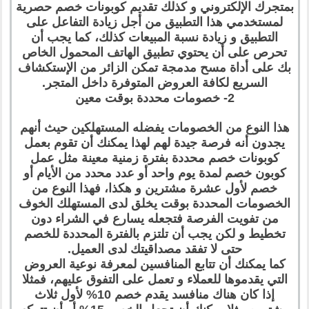
بمتجرك الإلكتروني و كذلك تقديم كوبونات خصم حصرية
لمستخدمي هذا التطبيق من أجل زيادة التفاعل على
التطبيق و زيادة نسبة المبيعات كذلك، كما يجب أن
تحرص على أن يحتوي تطبيق الهاتف المحمول الخاص
بك على أداة مسح مدمجة تمكن الزائر من الإستكشاف
السريع لكافة العروض المتوفرة داخل المتجر.
2- خصومات محددة بوقت معين
هذا النوع من الخصومات يفضله المستهلكين حيث أنهم
يجدون أنه فرصة جيدة لهم لهذا يمكنك أن تقوم بعمل
كوبونات خصم محددة بفترة زمنية معينة مثل عمل
كوبون خصم لمدة يوم واحد أو عدد محدد من الأيام أو
خصم لأول عشرة مشترين و هكذا، فهذا النوع من
الخصومات المحددة بوقت يخلق لدى المستهلك الخوف
من تفويت الفرصة فتجعله يسارع في الشراء دون
تخطيط و لكن يجب أن تلتزم بالفترة المحددة للخصم
حتى لا تفقد مصداقيتك لدى العميل.
كما يمكنك أن تتابع المنافسين لمعرفة نوعية العروض
التي يقدموها للعملاء و تعمل على التفوق عليهم، فمثلا
إذا كان هناك منافسد يقدم خصم 10% لأول ثلاث