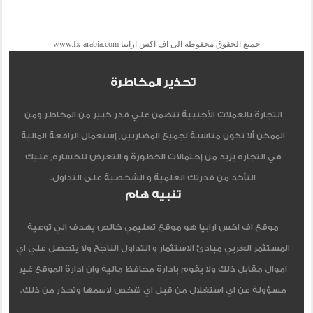
جميع الحقوق محفوظة الى اف اكس ارابيا www.fx-arabia.com
تحذير المخاطرة
التجارة بالعملات الأجنبية تتضمن علي قدر كبير من المخاطر ومن
الممكن ألا تكون مناسبة لجميع المضاربين, إستعمال الرافعة المالية
في التجاره يزيد من إحتمالات الخطورة و التعرض للخساره, عليك
التأكد من قدرتك العلمية و الشخصية على التداول.
تنبيه هام
موقع اف اكس ارابيا هو موقع تعليمي خالص يهدف الي توعية
المستثمر العربي مبادئ الاستثمار و التداول الناجح ولا يتحصل علي اي
اموال مقابل ذلك ولا يقوم بادارة محافظ مالية وان ادارة الموقع غير
مسؤولة عن اي استغلال من قبل اي شخص لاسمها وتحذر من ذلك.