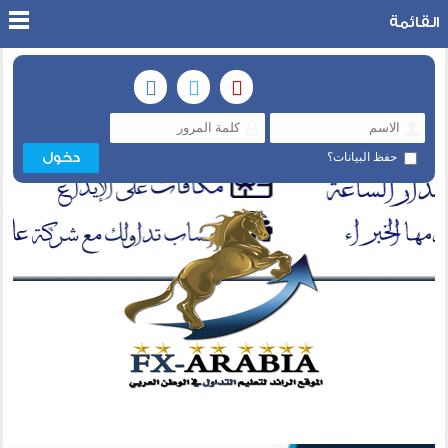
القائمة
حفظ البيانات؟