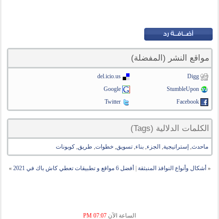
مواقع النشر (المفضلة)
del.icio.us
Digg
Google
StumbleUpon
Twitter
Facebook
الكلمات الدلالية (Tags)
ماحدث
,
إستراتيجية
,
الجزء
,
بناء
,
تسويق
,
خطوات
,
طريق
,
كوبونات
«
أشكال وأنواع النوافذ المنبثقة
|
أفضل 6 مواقع و تطبيقات تعطي كاش باك في 2021
»
الساعة الآن
07:07 PM