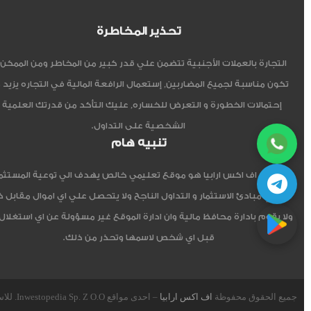
تحذير المخاطرة
التجارة بالعملات الأجنبية تتضمن علي قدر كبير من المخاطر ومن الممكن أ
تكون مناسبة لجميع المضاربين, إستعمال الرافعة المالية في التجاره يزيد 
إحتمالات الخطورة و التعرض للخساره, عليك التأكد من قدرتك العلمية 
الشخصية على التداول.
تنبيه هام
موقع اف اكس ارابيا هو موقع تعليمي خالص يهدف الي توعية المستثم
العربي مبادئ الاستثمار و التداول الناجح ولا يتحصل علي اي اموال مقابل 
ولا يقوم بادارة محافظ مالية وان ادارة الموقع غير مسؤولة عن اي استغلال
قبل اي شخص لاسمها وتحذر من ذلك.
جميع الحقوق محفوظة
اف اكس ارابيا
– احدى مواقع Inwestopedia Sp. Z O.O. للاستشارات و التدريب – جمهورية بولندا الإتحادية.