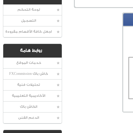
لوحة التحكم
التسجيل
اجعل كافة الأقسام مقروءة
روابط هامة
خدمات الموقع
كاش باك FXCommission
تحليلات فنية
الأكاديمية التعليمية
الكاش باك
الدعم الفنى