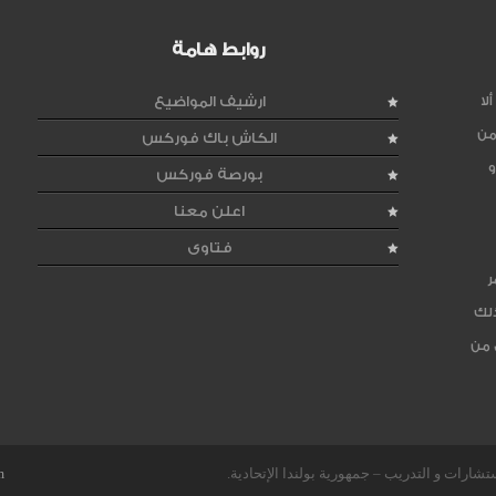
روابط هامة
لا
ارشيف المواضيع
من
الكاش باك فوركس
و
بورصة فوركس
اعلن معنا
فتاوى
ر
ذلك
 من
m