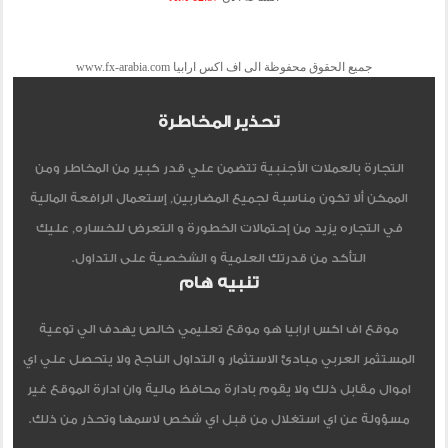
جميع الحقوق محفوظة الى اف اكس ارابيا www.fx-arabia.com
تحذير المخاطرة
التجارة بالعملات الأجنبية تتضمن علي قدر كبير من المخاطر ومن
الممكن ألا تكون مناسبة لجميع المضاربين, إستعمال الرافعة المالية
في التجاره يزيد من إحتمالات الخطورة و التعرض للخساره, عليك
التأكد من قدرتك العلمية و الشخصية على التداول.
تنبيه هام
موقع اف اكس ارابيا هو موقع تعليمي خالص يهدف الي توعية
المستثمر العربي مبادئ الاستثمار و التداول الناجح ولا يتحصل علي اي
اموال مقابل ذلك ولا يقوم بادارة محافظ مالية وان ادارة الموقع غير
مسؤولة عن اي استغلال من قبل اي شخص لاسمها وتحذر من ذلك.