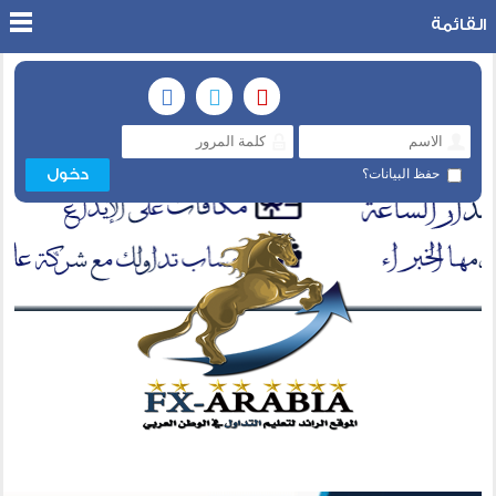
القائمة
حفظ البيانات؟