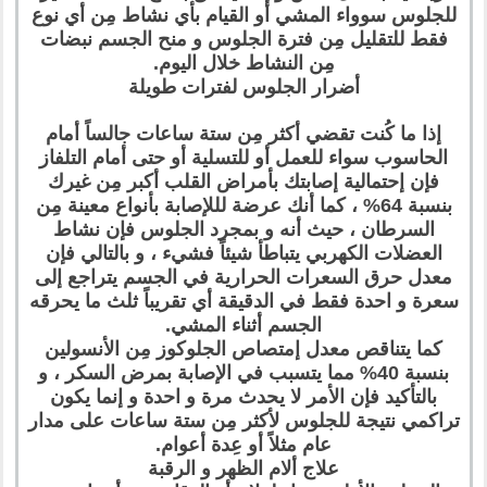
للجلوس سوواء المشي أو القيام بأي نشاط مِن أي نوع
فقط للتقليل مِن فترة الجلوس و منح الجسم نبضات
مِن النشاط خلال اليوم.
أضرار الجلوس لفترات طويلة
إذا ما كُنت تقضي أكثر مِن ستة ساعات جالساً أمام
الحاسوب سواء للعمل أو للتسلية أو حتى أمام التلفاز
فإن إحتمالية إصابتك بأمراض القلب أكبر مِن غيرك
بنسبة 64% ، كما أنك عرضة لللإصابة بأنواع معينة مِن
السرطان ، حيث أنه و بمجرد الجلوس فإن نشاط
العضلات الكهربي يتباطأ شيئاً فشيء ، و بالتالي فإن
معدل حرق السعرات الحرارية في الجسم يتراجع إلى
سعرة و احدة فقط في الدقيقة أي تقريباً ثلث ما يحرقه
الجسم أثناء المشي.
كما يتناقص معدل إمتصاص الجلوكوز مِن الأنسولين
بنسبة 40% مما يتسبب في الإصابة بمرض السكر ، و
بالتأكيد فإن الأمر لا يحدث مرة و احدة و إنما يكون
تراكمي نتيجة للجلوس لأكثر مِن ستة ساعات على مدار
عام مثلاً أو عِدة أعوام.
علاج ألام الظهر و الرقبة