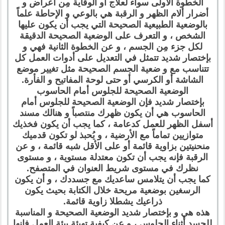
الخطوة الأولى سواء لعلاج أو الوقاية مِن أعراض و
أضرار ألام الظهر و الرقبة هي بالوعي و الإحاطة علماً
بالوضعية الطبيعية الصحيحة التي يجب أن يكون عليها
الشخص ، و التعرف على الوضعية الصحيحة الدقيقة
لكل جزء مِن الجسم ، و عن الخطوة الثانية فهي و
بإختصار شديد تتمثل في التعديل على أدوات العمل كل
تتناسب مع و ضعية الجسم الصحيحة مثل تغيير موضع
الشاشة أو الكرسي أو حتى لوحة المفاتيح و الفأرة.
الوضعية الصحيحة للجلوس أمام الحاسوب
بإختصار شديد فإن الوضعية الصحيحة للجلوس أمام
الحاسوب هي أن يكون ظهرك منتصباً و هنالك مسند
أسفل الظهر للعمل كدعامة ، كما يجب أن يكون فخذيك
متوازيين تماماً مع الأرضية ، و يُحبذ لو تكون قدميك
منحنيتين بزاوية قائمة أو على الأقل شبه قائمة ، و عن
الرقبة فإنه يجب أن تكون معتدلة مستوية ، و مستوى
نظرك في مستوى شريط العنوان في المتصفح.
كما يجب أن يتلامس ساعديك مع جسددك ، و أن يكون
الرسغين بوضعية مريحة خلال الكتابة بحيث يكون
ذراعيك يشطلا زاوية قائمة.
هذه هي و بإختصار شديد الوضعية الصحيحة و المناسبة
للجسد أثناء الجلوس ، و عن كيفية تهيئة بيئة العمل فإنها