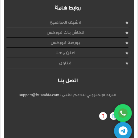
روابط هامة
ارشيف المواضيع
الكاش باك فوركس
بورصة فوركس
اعلن معنا
فتاوى
اتصل بنا
البريد الإلكتروني للدعم الفنى :
support@fx-arabia.com