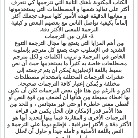
الكتاب المكتوبة بلغتك الثانية التي تترجمها كي تتعرف
أكثر على تقاليد شعبها و المصطلحات التي يستخدمونها
و معانيها الدقيقة فهذه الأمور كلها سوف تجعلك أكثر
إلماماً بكيفية تواصل الناس مع بعضهم البعض و كيفية
الترجمة للمعنى الأكثر دقة.
3- قارن بين الترجمات
مِن أهم المزايا التي يتمتع بها مجال الترجمة التنوع
الشديد في الإسلوب حيث يتمتع كل مترجم بإسلوبه
الخاص في الترجمة و ترتيب الكلمات و لكل مترجم
مصطلحات خاصة به كثيراً ما يستخدمها حيث أن نص
بسيط باللغة الإنجليزية يُمكن أن يتم ترجمته إلى
عشرات الترجمات المختلفة باستخدام مصطلحات
مختلفة و يُمكن إعتبار كافة الترجمات صحيحة.
لكن و بالرغم مِن هذا فإن بعض الترجمات يُكن أن يكون
بها أخطاء بسيطة مِن شأنها أن تُضعف مِن قوة النص أو
تُعطي معنى خاطيء أو حتى غير متجانس ، و للحد مِن
هذا الأمر قدر الإمكان فإن الحل يكمن في قراءة
الترجمات الأخرى و المقارنة فيما بينها لتحديد أيها هو
الأكثر دقة و الأكثر إحترافية ، فإطلع دوماً على الترجمة و
النص باللغة الأصلية و تأمله جيداً و حاول أن تُحلل
إسلوب المترجم.