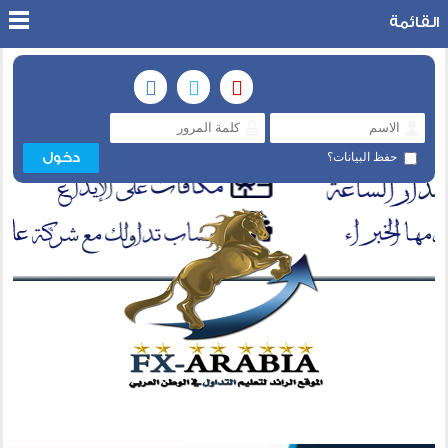
القائمة
حفظ البيانات؟