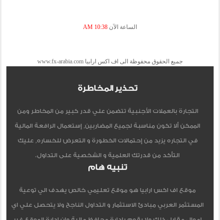
الساعة الآن
10:38 AM
جميع الحقوق محفوظة الى اف اكس ارابيا www.fx-arabia.com
تحذير المخاطرة
التجارة بالعملات الأجنبية تتضمن علي قدر كبير من المخاطر ومن
الممكن ألا تكون مناسبة لجميع المضاربين, إستعمال الرافعة المالية
في التجاره يزيد من إحتمالات الخطورة و التعرض للخساره, عليك
التأكد من قدرتك العلمية و الشخصية على التداول.
تنبيه هام
موقع اف اكس ارابيا هو موقع تعليمي خالص يهدف الي توعية
المستثمر العربي مبادئ الاستثمار و التداول الناجح ولا يتحصل علي اي
اموال مقابل ذلك ولا يقوم بادارة محافظ مالية وان ادارة الموقع غير