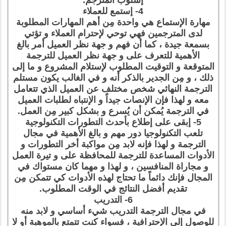
4- إستمع للعملاء
مهارة الإستماع هي واحدة مِن أهم المهارات المطلوبة
لدى المترجمين فهي توحي لإحترام العملاء و تؤتي
بسمعة جيدة ، كما أن فهم و جهة نظر العميل أمر بالغ
الأهمية للتعرف على و جهة نظر العميل للترجمة
المتوقعة و التوقيت المطلوب لإستلام المشروع و ما إلى
ذلك ، و مِن الجدير بالذكر أنه و في الغالب يكون مستلم
الترجمة النهائي شخص مختلف عن العميل الذي تتعامل
معه و لهذا فإن الإنصات جيداً و الإنتباه لطلبات العميل
في الترجمة يُمكن أن يُسرع و بشكل كبير مِن العمل.
5- إبقى على إطلاع بأحدث التطورات التكنولوجية
تلعب التكنولوجيا دور مهم و بالغ الأهمية في مجال
الترجمة و لهذا فإنه لابد مِن مواكبة أخر التطورات و
الأدوات المساعدة للترجمة للمحافظة على و تيرة العمل
و مجاراة المنافسين ، و لهذا و مهما كان مستواك في
المجال فإنك دائماً ما تحتاج لهذه الأدوات كي تتمكن مِن
تقديم أفضل النتائج في الوقت المطلوب.
6- التدريب
في مجال الترجمة التدريب شيء أساسي و لابد منه
للوصول إلى الإحترافية ، فسواء كنت تتمتع بالموهبة أو لا