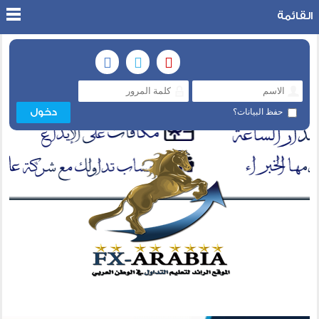
القائمة
حفظ البيانات؟