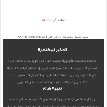
الساعة الآن
03:25 PM
جميع الحقوق محفوظة الى اف اكس ارابيا www.fx-arabia.com
تحذير المخاطرة
التجارة بالعملات الأجنبية تتضمن علي قدر كبير من المخاطر ومن
الممكن ألا تكون مناسبة لجميع المضاربين, إستعمال الرافعة المالية
في التجاره يزيد من إحتمالات الخطورة و التعرض للخساره, عليك
التأكد من قدرتك العلمية و الشخصية على التداول.
تنبيه هام
موقع اف اكس ارابيا هو موقع تعليمي خالص يهدف الي توعية
المستثمر العربي مبادئ الاستثمار و التداول الناجح ولا يتحصل علي اي