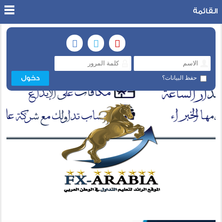
القائمة
حفظ البيانات؟