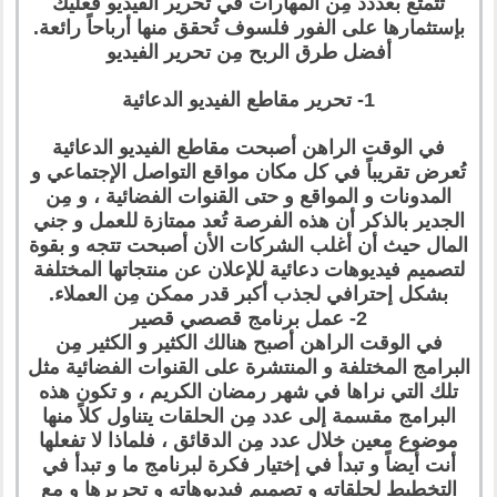
تتمتع بعددد مِن المهارات في تحرير الفيديو فعليك
بإستثمارها على الفور فلسوف تُحقق منها أرباحاً رائعة.
أفضل طرق الربح مِن تحرير الفيديو
1- تحرير مقاطع الفيديو الدعائية
في الوقت الراهن أصبحت مقاطع الفيديو الدعائية
تُعرض تقريباً في كل مكان مواقع التواصل الإجتماعي و
المدونات و المواقع و حتى القنوات الفضائية ، و مِن
الجدير بالذكر أن هذه الفرصة تُعد ممتازة للعمل و جني
المال حيث أن أغلب الشركات الأن أصبحت تتجه و بقوة
لتصميم فيديوهات دعائية للإعلان عن منتجاتها المختلفة
بشكل إحترافي لجذب أكبر قدر ممكن مِن العملاء.
2- عمل برنامج قصصي قصير
في الوقت الراهن أصبح هنالك الكثير و الكثير مِن
البرامج المختلفة و المنتشرة على القنوات الفضائية مثل
تلك التي نراها في شهر رمضان الكريم ، و تكون هذه
البرامج مقسمة إلى عدد مِن الحلقات يتناول كلاً منها
موضوع معين خلال عدد مِن الدقائق ، فلماذا لا تفعلها
أنت أيضاً و تبدأ في إختيار فكرة لبرنامج ما و تبدأ في
التخطيط لحلقاته و تصميم فيديوهاته و تحريرها و مع