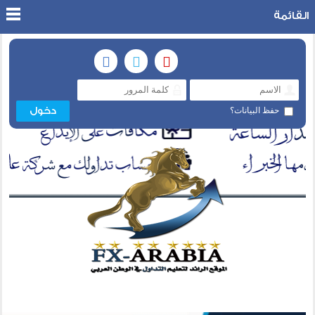
القائمة
حفظ البيانات؟