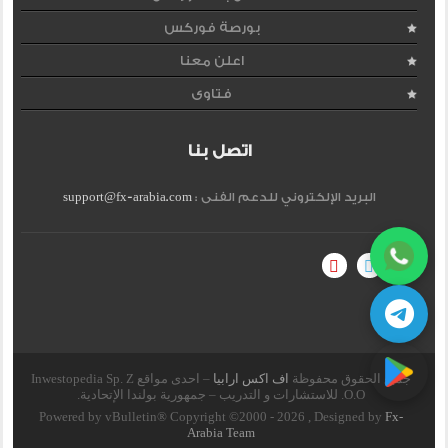
بورصة فوركس
اعلن معنا
فتاوى
اتصل بنا
البريد الإلكتروني للدعم الفنى :
support@fx-arabia.com
جميع الحقوق محفوظة
اف اكس ارابيا
– احدى مواقع Inwestopedia Sp. Z
O.O. للاستشارات و التدريب – جمهورية بولندا الإتحادية.
Powered by vBulletin® Copyright ©2000 - 2026 , Designed by
Fx-
Arabia Team