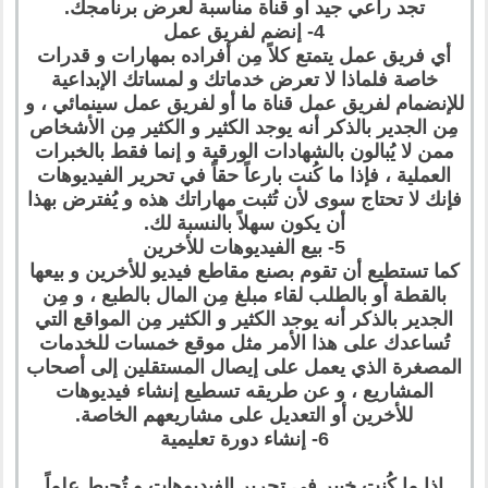
تجد راعي جيد أو قناة مناسبة لعرض برنامجك.
4- إنضم لفريق عمل
أي فريق عمل يتمتع كلاً مِن أفراده بمهارات و قدرات
خاصة فلماذا لا تعرض خدماتك و لمساتك الإبداعية
للإنضمام لفريق عمل قناة ما أو لفريق عمل سينمائي ، و
مِن الجدير بالذكر أنه يوجد الكثير و الكثير مِن الأشخاص
ممن لا يُبالون بالشهادات الورقية و إنما فقط بالخبرات
العملية ، فإذا ما كُنت بارعاً حقاً في تحرير الفيديوهات
فإنك لا تحتاج سوى لأن تُثبت مهاراتك هذه و يُفترض بهذا
أن يكون سهلاً بالنسبة لك.
5- بيع الفيديوهات للأخرين
كما تستطيع أن تقوم بصنع مقاطع فيديو للأخرين و بيعها
بالقطة أو بالطلب لقاء مبلغ مِن المال بالطبع ، و مِن
الجدير بالذكر أنه يوجد الكثير و الكثير مِن المواقع التي
تُساعدك على هذا الأمر مثل موقع خمسات للخدمات
المصغرة الذي يعمل على إيصال المستقلين إلى أصحاب
المشاريع ، و عن طريقه تسطيع إنشاء فيديوهات
للأخرين أو التعديل على مشاريعهم الخاصة.
6- إنشاء دورة تعليمية
إذا ما كُنت خبير في تحرير الفيديوهات و تُحيط علماً