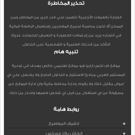
تحذير المخاطرة
التجارة بالعملات الأجنبية تتضمن علي قدر كبير من المخاطر ومن
الممكن ألا تكون مناسبة لجميع المضاربين, إستعمال الرافعة المالية
في التجاره يزيد من إحتمالات الخطورة و التعرض للخساره, عليك
التأكد من قدرتك العلمية و الشخصية على التداول.
تنبيه هام
موقع اف اكس ارابيا هو موقع تعليمي خالص يهدف الي توعية
المستثمر العربي مبادئ الاستثمار و التداول الناجح ولا يتحصل علي اي
اموال مقابل ذلك ولا يقوم بادارة محافظ مالية وان ادارة الموقع غير
مسؤولة عن اي استغلال من قبل اي شخص لاسمها وتحذر من ذلك.
روابط هامة
ارشيف المواضيع
الكاش باك فوركس