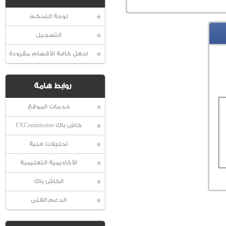
لوحة التحكم
التسجيل
اجعل كافة الأقسام مقروءة
روابط هامة
خدمات الموقع
كاش باك FXCommission
تحليلات فنية
الأكاديمية التعليمية
الكاش باك
الدعم الفنى