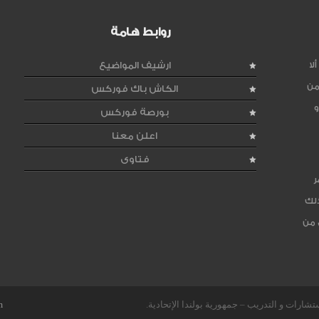
روابط هامة
لا
ارشيف المواضيع
من
الكاش باك فوركس
و
بورصة فوركس
اعلن معنا
فتاوى
ر
ذلك
 من
m