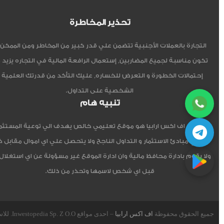
تحذير المخاطرة
التجارة بالعملات الأجنبية تتضمن علي قدر كبير من المخاطر ومن الممكن أ
تكون مناسبة لجميع المضاربين, إستعمال الرافعة المالية في التجاره يزيد 
إحتمالات الخطورة و التعرض للخساره, عليك التأكد من قدرتك العلمية 
الشخصية على التداول.
تنبيه هام
موقع اف اكس ارابيا هو موقع تعليمي خالص يهدف الي توعية المستثم
العربي مبادئ الاستثمار و التداول الناجح ولا يتحصل علي اي اموال مقابل 
ولا يقوم بادارة محافظ مالية وان ادارة الموقع غير مسؤولة عن اي استغلال
قبل اي شخص لاسمها وتحذر من ذلك.
جميع الحقوق محفوظة
اف اكس ارابيا
– احدى مواقع Inwestopedia Sp. Z O.O. للاستشارات و التدريب – جمهورية بولندا الإتحادية.