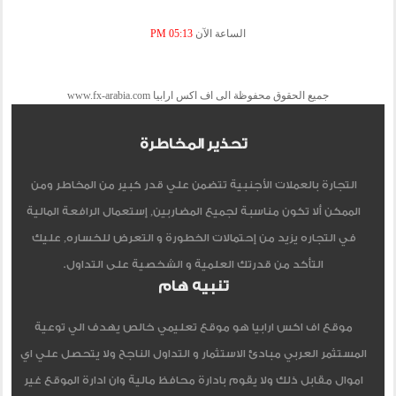
الساعة الآن
05:13 PM
جميع الحقوق محفوظة الى اف اكس ارابيا www.fx-arabia.com
تحذير المخاطرة
التجارة بالعملات الأجنبية تتضمن علي قدر كبير من المخاطر ومن
الممكن ألا تكون مناسبة لجميع المضاربين, إستعمال الرافعة المالية
في التجاره يزيد من إحتمالات الخطورة و التعرض للخساره, عليك
التأكد من قدرتك العلمية و الشخصية على التداول.
تنبيه هام
موقع اف اكس ارابيا هو موقع تعليمي خالص يهدف الي توعية
المستثمر العربي مبادئ الاستثمار و التداول الناجح ولا يتحصل علي اي
اموال مقابل ذلك ولا يقوم بادارة محافظ مالية وان ادارة الموقع غير