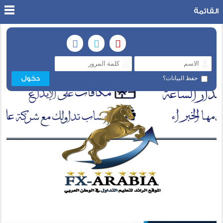
القائمة
حفظ البيانات؟