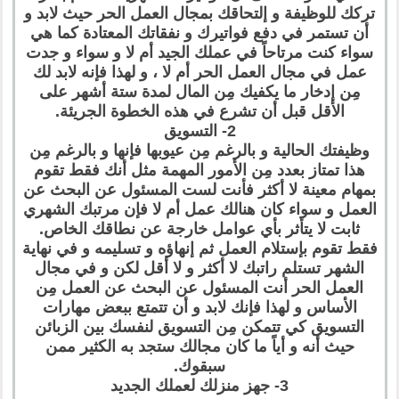
تركك للوظيفة و إلتحاقك بمجال العمل الحر حيث لابد و
أن تستمر في دفع فواتيرك و نفقاتك المعتادة كما هي
سواء كنت مرتاحاً في عملك الجيد أم لا و سواء و جدت
عمل في مجال العمل الحر أم لا ، و لهذا فإنه لابد لك
مِن إدخار ما يكفيك مِن المال لمدة ستة أشهر على
الأقل قبل أن تشرع في هذه الخطوة الجريئة.
2- التسويق
وظيفتك الحالية و بالرغم مِن عيوبها فإنها و بالرغم مِن
هذا تمتاز بعدد مِن الأمور المهمة مثل أنك فقط تقوم
بمهام معينة لا أكثر فأنت لست المسئول عن البحث عن
العمل و سواء كان هنالك عمل أم لا فإن مرتبك الشهري
ثابت لا يتأثر بأي عوامل خارجة عن نطاقك الخاص.
فقط تقوم بإستلام العمل ثم إنهاؤه و تسليمه و في نهاية
الشهر تستلم راتبك لا أكثر و لا أقل لكن و في مجال
العمل الحر أنت المسئول عن البحث عن العمل مِن
الأساس و لهذا فإنك لابد و أن تتمتع ببعض مهارات
التسويق كي تتمكن مِن التسويق لنفسك بين الزبائن
حيث أنه و أياً ما كان مجالك ستجد به الكثير ممن
سبقوك.
3- جهز منزلك لعملك الجديد