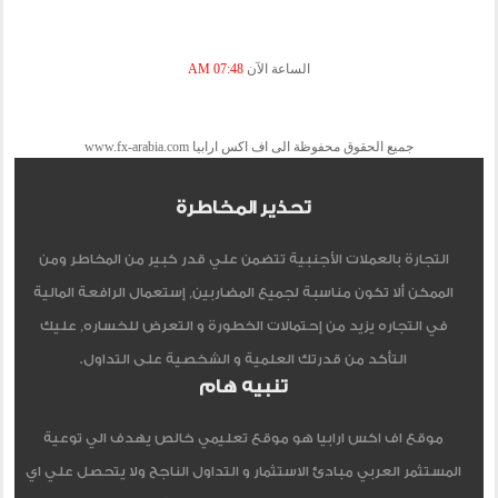
الساعة الآن
07:48 AM
جميع الحقوق محفوظة الى اف اكس ارابيا www.fx-arabia.com
تحذير المخاطرة
التجارة بالعملات الأجنبية تتضمن علي قدر كبير من المخاطر ومن
الممكن ألا تكون مناسبة لجميع المضاربين, إستعمال الرافعة المالية
في التجاره يزيد من إحتمالات الخطورة و التعرض للخساره, عليك
التأكد من قدرتك العلمية و الشخصية على التداول.
تنبيه هام
موقع اف اكس ارابيا هو موقع تعليمي خالص يهدف الي توعية
المستثمر العربي مبادئ الاستثمار و التداول الناجح ولا يتحصل علي اي