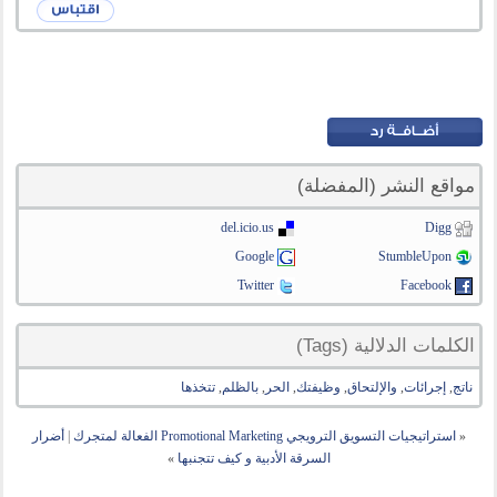
مواقع النشر (المفضلة)
del.icio.us
Digg
Google
StumbleUpon
Twitter
Facebook
الكلمات الدلالية (Tags)
ناتج
,
إجرائات
,
والإلتحاق
,
وظيفتك
,
الحر
,
بالظلم
,
تتخذها
«
استراتيجيات التسويق الترويجي Promotional Marketing الفعالة لمتجرك
|
أضرار
السرقة الأدبية و كيف تتجنبها
»