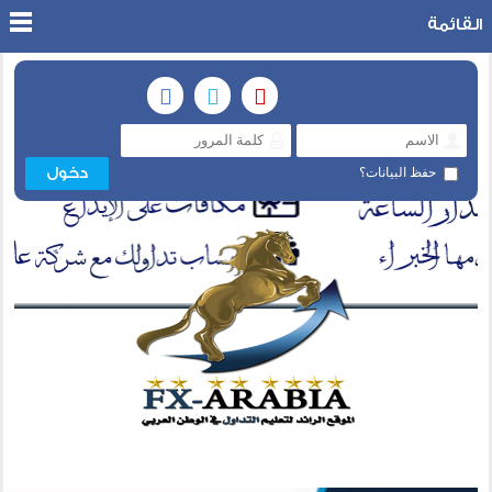
القائمة
حفظ البيانات؟