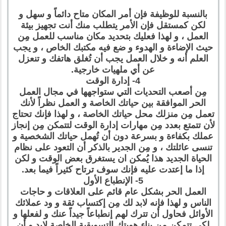
بالنسبة للوظيفة فإن أمر المكان متاح دائماً و سهل و
لكن كمستقل فإن الأمر يتطلب منك أنت تجهيز بيئة
العمل ، و لهذا فعليك بتحديد مكان مناسب للعمل مِن
حيث الإضاءة و الهدوء و ضع فيه مكتبك الخاص ، و يجب
العلم أنه و خلال العمل يجب أن تُغلق هاتفك و تنعزل
عن أي ملهيات خارجية.
4- إدارة الوقت
مِن أصعب التحديات التي ستواجهها في مجال العمل
الحر الموافقة بين حياتك الخاصة و العمل نظراً لأنك
تعمل مِن منزلك محل حياتك الخاصة ، و لهذا فإنك تحتاج
لأن تتمتع بعدد مِن مهارات إدارة الوقت لتتمكن مِن إنجاز
عملك بكفاءة و بسرعة دون أن تُهمل حياتك الشخصية و
تنسى عائلتك ، و مِن الجدير بالذكر أن التعود على نظام
الحياة الجديد هذا يُمكن ان يستغرق بعض الوقت و لكن
إذا ما إعتدت عليه فإنك سوف ترتاح كثيراً فيما بعد.
5- الإنطباع الأول
العمل الحر بشكل عام قائم على العلاقات و حاجات
الناس و لهذا فإنه لابد لك مِن إكتساب ثقة و ود عملائك
الأوائل فحاول أن تترك لهم إنطباعاً جيداً عنك و لفعلها و
لكي تتمكن مِن بناء هويتك التسويقية الخاصة لابد و أن