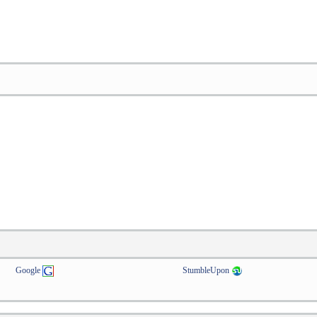
Google
StumbleUpon