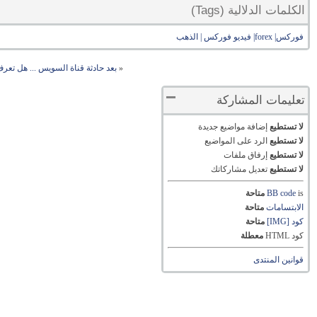
الكلمات الدلالية (Tags)
فوركس| forex| فيديو فوركس | الذهب
«
بعد حادثة قناة السويس ... هل تعرف
تعليمات المشاركة
لا تستطيع
إضافة مواضيع جديدة
لا تستطيع
الرد على المواضيع
لا تستطيع
إرفاق ملفات
لا تستطيع
تعديل مشاركاتك
is
BB code
متاحة
الابتسامات
متاحة
كود [IMG]
متاحة
كود HTML
معطلة
قوانين المنتدى