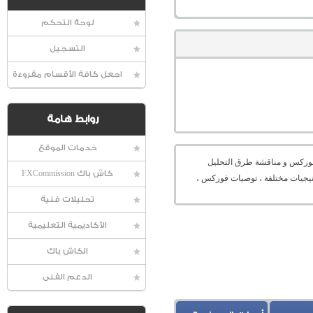
لوحة التحكم
التسجيل
اجعل كافة الأقسام مقروءة
روابط هامة
خدمات الموقع
عالمية الفوركس و مناقشة طرق التحليل
كاش باك FXCommission
راتيجيات مختلفة ، توصيات فوركس ،
تحليلات فنية
الأكاديمية التعليمية
الكاش باك
الدعم الفنى