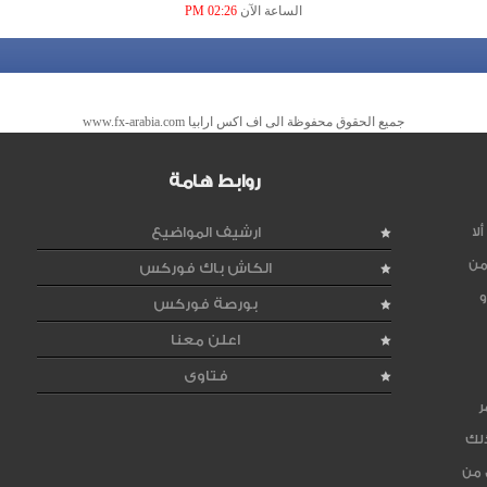
الساعة الآن
02:26 PM
جميع الحقوق محفوظة الى اف اكس ارابيا www.fx-arabia.com
روابط هامة
لا
ارشيف المواضيع
من
الكاش باك فوركس
و
بورصة فوركس
اعلن معنا
فتاوى
ر
ذلك
 من