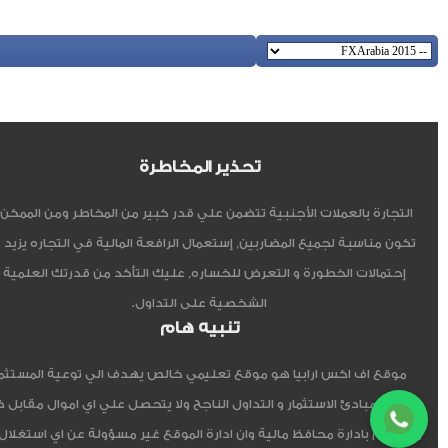
تحذير المخاطرة
التجارة بالعملات الأجنبية تتضمن علي قدر كبير من المخاطر ومن الممكن أ
تكون مناسبة لجميع المضاربين, إستعمال الرافعة المالية في التجاره يزيد 
إحتمالات الخطورة و التعرض للخساره, عليك التأكد من قدرتك العلمية 
الشخصية على التداول.
تنبيه هام
موقع اف اكس ارابيا هو موقع تعليمي خالص يهدف الي توعية المستثم
العربي مبادئ الاستثمار و التداول الناجح ولا يتحصل علي اي اموال مقابل 
ولا يقوم بادارة محافظ مالية وان ادارة الموقع غير مسؤولة عن اي استغلال