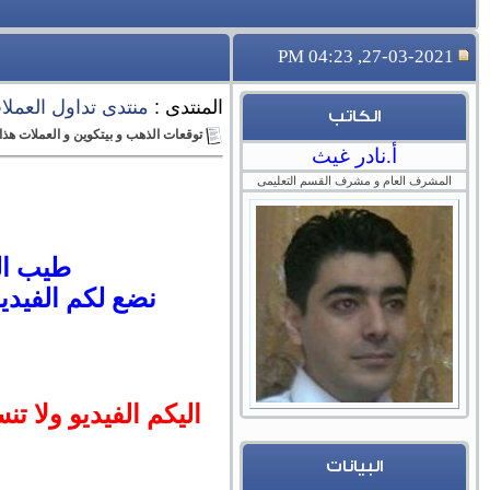
27-03-2021, 04:23 PM
المنتدى :
منتدى تداول العملات 
الكاتب
توقعات الذهب و بيتكوين و العملات هذا الاسبوع 
أ.نادر غيث
المشرف العام و مشرف القسم التعليمى
طيب الل
نضع لكم الفيدي
اليكم الفيديو ولا تن
البيانات