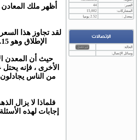
العمر:
44
المشاركات:
15,002
بمعدل :
2.52 يوميا
لقد تجاوز هذا السعر
الإتصالات
الإطلاق وهو 2067.15 دولارًا في أغسطس من العام الماضي خلال فترة الوباء.
الحالة:
وسائل الإتصال:
حيث أن المعدن ال
الأخرى ، فإنه يحتل 
من الناس يجادلون ب
فلماذا لا يزال الذ
إجابات لهذه الأسئلة