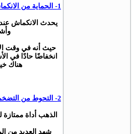
1- الحماية من الانكماش
يحدث الانكماش عندما
وأشه
حيث أنه في وقت الان
انخفاضًا حادًا في ا
هناك خيا
2- التحوط من التضخم
الذهب أداة ممتازة 
شهد العديد من الم