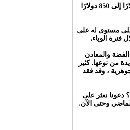
أظهر ملك المعادن "الذهب" ارتفاعًا هائلاً في عام 1971 من 35 دولارًا إلى 850 دولارًا
أعلى مستوى له على
الفضة والمعادن
دة من نوعها. كثير
جوهرية ، وقد فقد
؟ دعونا نعثر على
الماضي وحتى الآن.