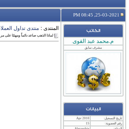
25-03-2021, 08:45 PM
المنتدى :
منتدى تداول العملات 
الكاتب
لماذا الذهب صاعد دائماً ومهمًا على مر
م.محمد عبد القوى
مشرف سابق
البيانات
تاريخ التسجيل:
Apr 2010
رقم العضوية:
15
الدولة:
Alexandria