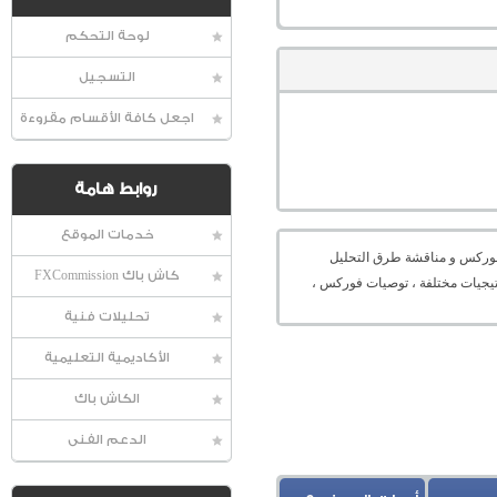
لوحة التحكم
التسجيل
اجعل كافة الأقسام مقروءة
روابط هامة
خدمات الموقع
عالمية الفوركس و مناقشة طرق التحليل
كاش باك FXCommission
راتيجيات مختلفة ، توصيات فوركس ،
تحليلات فنية
الأكاديمية التعليمية
الكاش باك
الدعم الفنى