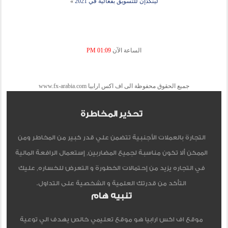
لينكدإن للتسويق بفعالية في 2021
»
الساعة الآن
01:09 PM
جميع الحقوق محفوظة الى اف اكس ارابيا www.fx-arabia.com
تحذير المخاطرة
التجارة بالعملات الأجنبية تتضمن علي قدر كبير من المخاطر ومن
الممكن ألا تكون مناسبة لجميع المضاربين, إستعمال الرافعة المالية
في التجاره يزيد من إحتمالات الخطورة و التعرض للخساره, عليك
التأكد من قدرتك العلمية و الشخصية على التداول.
تنبيه هام
موقع اف اكس ارابيا هو موقع تعليمي خالص يهدف الي توعية