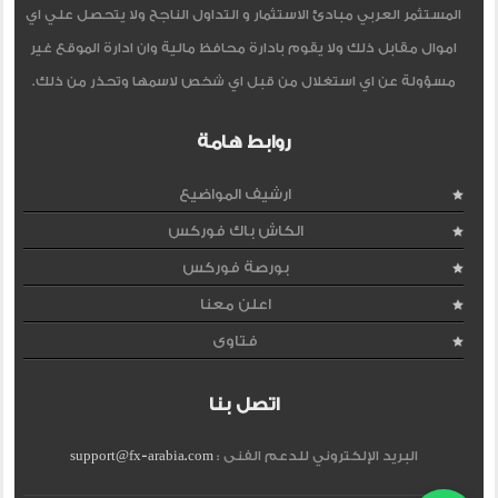
المستثمر العربي مبادئ الاستثمار و التداول الناجح ولا يتحصل علي اي
اموال مقابل ذلك ولا يقوم بادارة محافظ مالية وان ادارة الموقع غير
مسؤولة عن اي استغلال من قبل اي شخص لاسمها وتحذر من ذلك.
روابط هامة
ارشيف المواضيع
الكاش باك فوركس
بورصة فوركس
اعلن معنا
فتاوى
اتصل بنا
البريد الإلكتروني للدعم الفنى :
support@fx-arabia.com