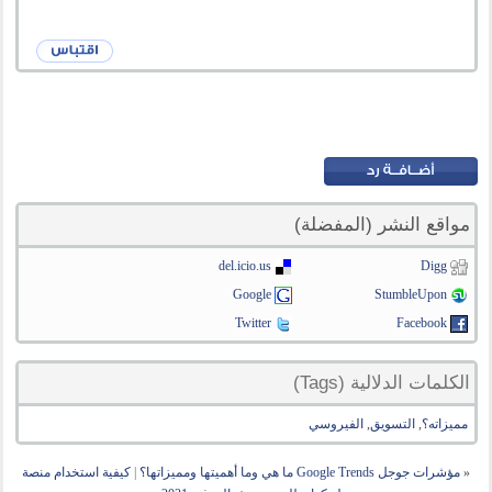
مواقع النشر (المفضلة)
del.icio.us
Digg
Google
StumbleUpon
Twitter
Facebook
الكلمات الدلالية (Tags)
مميزاته؟
,
التسويق
,
الفيروسي
«
مؤشرات جوجل Google Trends ما هي وما أهميتها ومميزاتها؟
|
كيفية استخدام منصة