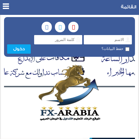
القائمة
حفظ البيانات؟