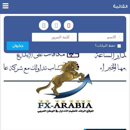
القائمة
حفظ البيانات؟