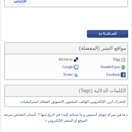
مواقع النشر (المفضلة)
del.icio.us
Digg
Google
StumbleUpon
Twitter
Facebook
الكلمات الدلالية (Tags)
للتحرك
,
أبرز
,
الإلكتروني
,
الهاتف
,
المجنون
,
التسويق
,
الفعالة
,
استراتيجيات
«
ما هي شركة جوجل أدسنس و ما تحتاجه للبدء في الربح منها ؟
|
أسباب انخفاض سرعة
الموقع أو المتجر الإلكتروني
»