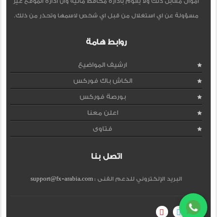
اموال مقابل ذلك ولا يقوم بادارة محافظ مالية وان ادارة الموقع غير
مسؤولة عن اي استغلال من قبل اي شخص لاسمها وتحذر من ذلك.
روابط هامة
ارشيف المواضيع
الكاش باك فوركس
بورصة فوركس
اعلن معنا
فتاوى
اتصل بنا
البريد الإلكتروني للدعم الفنى :
support@fx-arabia.com