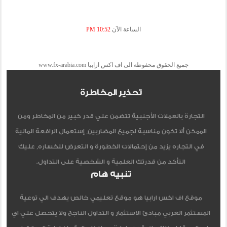
الساعة الآن
10:52 PM
جميع الحقوق محفوظة الى اف اكس ارابيا www.fx-arabia.com
تحذير المخاطرة
التجارة بالعملات الأجنبية تتضمن علي قدر كبير من المخاطر ومن
الممكن ألا تكون مناسبة لجميع المضاربين, إستعمال الرافعة المالية
في التجاره يزيد من إحتمالات الخطورة و التعرض للخساره, عليك
التأكد من قدرتك العلمية و الشخصية على التداول.
تنبيه هام
موقع اف اكس ارابيا هو موقع تعليمي خالص يهدف الي توعية
المستثمر العربي مبادئ الاستثمار و التداول الناجح ولا يتحصل علي اي