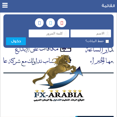
القائمة
حفظ البيانات؟