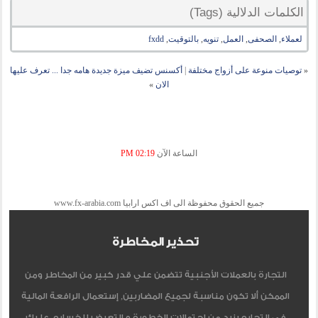
الكلمات الدلالية (Tags)
لعملاء
,
الصحفى
,
العمل
,
تنويه
,
بالتوقيت
,
fxdd
«
توصيات منوعة على أزواج مختلفة
|
أكسنس تضيف ميزة جديدة هامه جدا ... تعرف عليها
الان
»
الساعة الآن
02:19 PM
جميع الحقوق محفوظة الى اف اكس ارابيا www.fx-arabia.com
تحذير المخاطرة
التجارة بالعملات الأجنبية تتضمن علي قدر كبير من المخاطر ومن
الممكن ألا تكون مناسبة لجميع المضاربين, إستعمال الرافعة المالية
في التجاره يزيد من إحتمالات الخطورة و التعرض للخساره, عليك