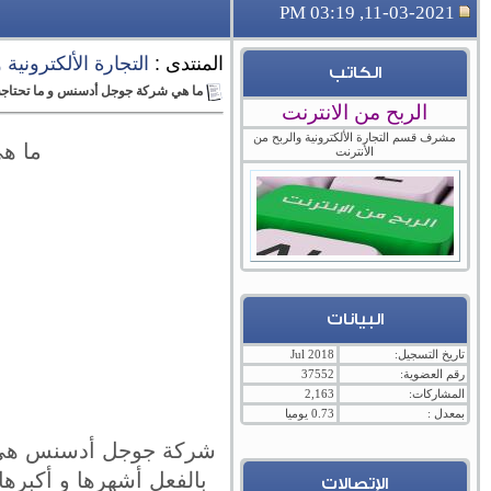
11-03-2021, 03:19 PM
المنتدى :
التجارة الألكترونية
الكاتب
ما هي شركة جوجل أدسنس و ما تحتاجه ل
الربح من الانترنت
مشرف قسم التجارة الألكترونية والربح من
ما هي
الأنترنت
البيانات
تاريخ التسجيل:
Jul 2018
رقم العضوية:
37552
المشاركات:
2,163
بمعدل :
0.73 يوميا
شركة جوجل أدسنس هي وا
بالفعل أشهرها و أكبره
الإتصالات