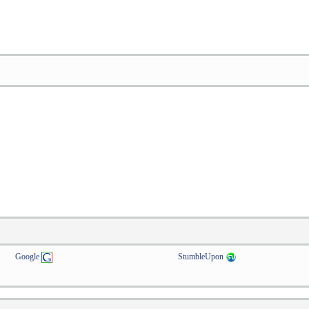
Google
StumbleUpon