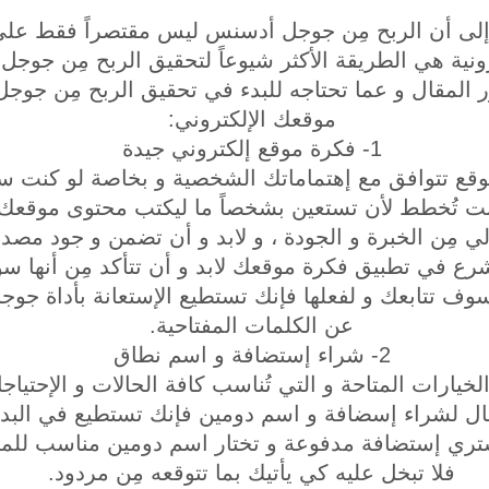
 إلى أن الربح مِن جوجل أدسنس ليس مقتصراً فقط على ا
ترونية هي الطريقة الأكثر شيوعاً لتحقيق الربح مِن ج
 المقال و عما تحتاجه للبدء في تحقيق الربح مِن ج
موقعك الإلكتروني:
1- فكرة موقع إلكتروني جيدة
 موقع تتوافق مع إهتماماتك الشخصية و بخاصة لو كنت 
ت تُخطط لأن تستعين بشخصاً ما ليكتب محتوى موقعك فإ
ي مِن الخبرة و الجودة ، و لابد و أن تضمن و جود مص
رع في تطبيق فكرة موقعك لابد و أن تتأكد مِن أنها سو
وف تتابعك و لفعلها فإنك تستطيع الإستعانة بأداة جو
عن الكلمات المفتاحية.
2- شراء إستضافة و اسم نطاق
الخيارات المتاحة و التي تُناسب كافة الحالات و الإحتياجا
مال لشراء إسضافة و اسم دومين فإنك تستطيع في البدا
تشتري إستضافة مدفوعة و تختار اسم دومين مناسب للموق
فلا تبخل عليه كي يأتيك بما تتوقعه مِن مردود.