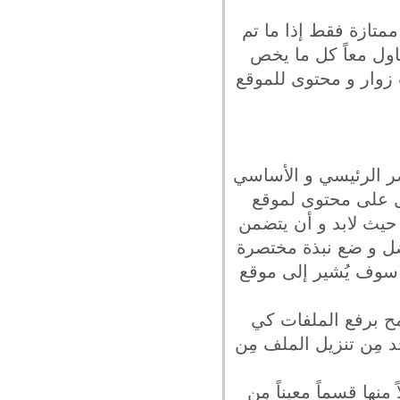
ممتازة فقط إذا ما تم
اول معاً كل ما يخص
 زوار و محتوى للموقع
صر الرئيسي و الأساسي
ول على محتوى لموقع
حيث لابد و أن يتضمن
فضل و ضع نبذة مختصرة
ط سوف يُشير إلى موقع
تسمح برفع الملفات كي
مِن تنزيل الملف مِن
ها قسماً معيناً مِن