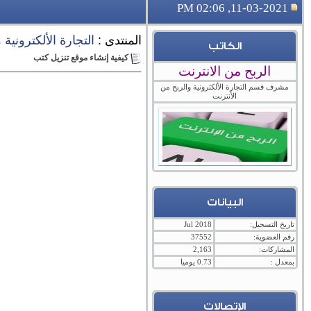
11-03-2021, 02:06 PM
المنتدى :
التجارة الألكترونية
الكاتب
كيفية إنشاء موقع تنزيل كتب
الربح من الانترنت
مشرف قسم التجارة الألكترونية والربح من
الأنترنت
البيانات
تاريخ التسجيل:
Jul 2018
رقم العضوية:
37552
المشاركات:
2,163
بمعدل :
0.73 يوميا
الإتصالات