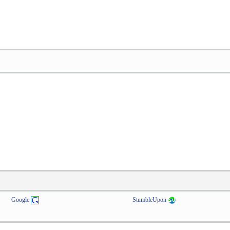
Google
StumbleUpon