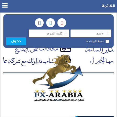
القائمة
حفظ البيانات؟