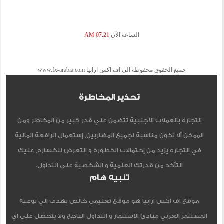
الساعة الآن
07:21 AM
جميع الحقوق محفوظة الى اف اكس ارابيا www.fx-arabia.com
تحذير المخاطرة
التجارة بالعملات الأجنبية تتضمن علي قدر كبير من المخاطر ومن
الممكن ألا تكون مناسبة لجميع المضاربين, إستعمال الرافعة المالية
في التجاره يزيد من إحتمالات الخطورة و التعرض للخساره, عليك
التأكد من قدرتك العلمية و الشخصية على التداول.
تنبيه هام
موقع اف اكس ارابيا هو موقع تعليمي خالص يهدف الي توعية
المستثمر العربي مبادئ الاستثمار و التداول الناجح ولا يتحصل علي اي