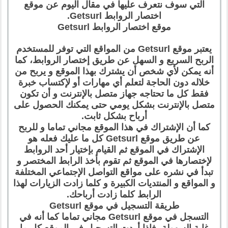
التي سوف نتعرف عليها في مقال اليوم عن موقع
اختصار الروابط Getsurl.
موقع اختصار الروابط Getsurl
يعتبر موقع Getsurl من المواقع التي توفر للمستخدم
الربح السريع و السهل عن طريق إختصار الروابط، كما
أنه يمكن لأي شخص أن يشترك بهذا الموقع و يربح من
خلاله دون الحاجة لتعلم أي مهارات أو لإكتساب خبرة
فقط كل ما تحتاجه جهاز متصل بالإنترنت و أن تكون
متصل بالإنترنت بشكل يومي حتى يمكنك الحصول على
أرباح بشكل ثابت.
كما أن الإشتراك في هذا الموقع مجاني تماما و للربح
عن طريق موقع Getsurl كل ما عليك فعله هو
الإشتراك في الموقع ثم القيام بإختيار أحد الروابط
لإختصارها في الموقع ثم تقوم بأخذ الرابط المختصر و
تبدأ في نشره على مواقع التواصل الإجتماعي المختلفة
و المواقع و المنتديات الكبيرة و كلما زادت الزيارات لهذا
الرابط كلما زادت أرباحك.
طريقة التسجيل في موقع Getsurl
التسجل في موقع Getsurl مجاني تماما كما أنه في
غاية السهولة، فإذا أردت التسجيل في الموقع كل ما