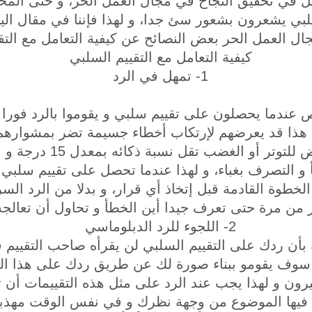
مل في تحقيق النجاح في مجال العمل الحر، و حتى المح
سلبي يشعرون بشعور سئ جدا، و لهذا فإننا في مقال ا
ل العمل الحر بعض النصائح عن كيفية التعامل مع التق
كيفية التعامل مع التقييم السلبي
1- تمهل في الرد
ندما يحصلون على تقييم سلبي و يقوموا بالرد فورا عل
هذا قد يعرضهم لإرتكاب أخطاء جسيمة تضر بمشوارهم 
أن الإنسان عندما يتعرض للتو
و التصرف بغباء، و لهذا عندما تحصل على تقييم سلبي
الخطوة القادمة قبل إتخاذ أي قرار، و بدلا من الرد السر
ر من مرة حتى تعرف جيدا أين الخطأ و تحاول أن تعالجه
2- اللجوء للرد الدبلوماسي
بأن ردك على التقييم السلبي لن يقرأه صاحب التقيي
و سوف يقومو ببناء صورة لك عن طريق ردك على هذا الت
يرون و لهذا يجب عند الرد على مثل هذه التقييمات أن
 فيها الموضوع من وجهة نظرك و في نفس الوقت مهذب