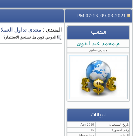
09-03-2021, 07:13 PM
المنتدى :
منتدى تداول العملات 
الكاتب
الدوجي كوين هل تستحق الاستثمار؟
م.محمد عبد القوى
مشرف سابق
البيانات
تاريخ التسجيل:
Apr 2010
رقم العضوية:
15
الدولة:
Alexandria