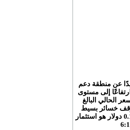
فيبوناتشي 50٪ وترتد بعيدًا عن منطقة دعم
رتفاعًا إلى مستوى
ريبًا من مستوى السعر الحالي البالغ
لشراء من مستويات 0.05 دولار مع وقف خسائر بسيط
أدنى مستويات الدعم عند 0.040 دولار ، وهدف جني الأرباح عند 0.1100 دولار هو استثمار