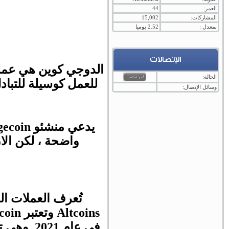
العمر:
44
المشاركات:
15,002
بمعدل :
2.52 يوميا
الإتصالات
الدوجي كوين
الحالة:
للعمل كوسيلة للتبا
وسائل الإتصال:
يدعي منشئو
Dogecoin
واضحة ، لكن الان وصلت ق
تُعرف العملات ال
Altcoins
و
تعتبر
Dogecoin
في عام 2021. وهي تعتمد على