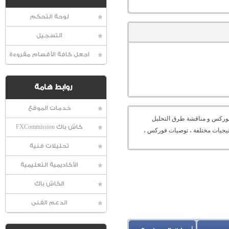
لوحة التحكم
التسجيل
اجعل كافة الأقسام مقروءة
روابط هامة
خدمات الموقع
عالمية الفوركس و مناقشة طرق التحليل
كاش باك FXCommission
راتيجيات مختلفة ، توصيات فوركس ،
تحليلات فنية
الأكاديمية التعليمية
الكاش باك
الدعم الفنى