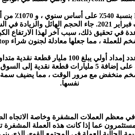
بنسبة 540٪ على
دة في السعر بعد أن عرض
دة في تحقيق ذلك، سبب آخر لهذا الارتفاع الكب
خم للعملة ، مما جعلها معادلة لجنون شراء
GameStop.
وافق مبتكرو العملة على إضافة 5 مليارات قطعة نقدية 
خم منخفض مع مرور الوقت ، مما يضيف سمة فر
نفسها
.
ير في معظم العملات المشفرة وخاصة الاتجاه ال
مستثمرون عما إذا كانت هذه العملة المشفرة ت
مة الحالية للعملة في المجتمع القوي الذي بنى