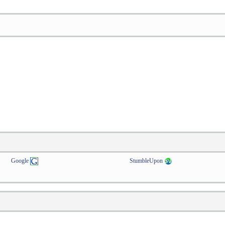
Google
StumbleUpon