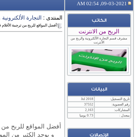
09-03-2021, 02:54 AM
المنتدى :
التجارة الألكترونية
الكاتب
أفضل المواقع للربح من ترجمة الأفلام في 1
الربح من الانترنت
مشرف قسم التجارة الألكترونية والربح من
الأنترنت
البيانات
تاريخ التسجيل:
Jul 2018
رقم العضوية:
37552
المشاركات:
2,163
بمعدل :
0.73 يوميا
و يوجد الكثير من الم
الإتصالات