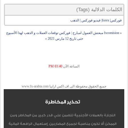
الكلمات الدلالية (Tags)
فوركس| forex| فيديو فوركس | الذهب
«
fxcomision مبعتش العمول امبارح
|
فوركس توقعات العملات و الذهب لهذا الأسبوع
حتى تاريخ 12 مارس 2021
»
الساعة الآن
03:40 PM
جميع الحقوق محفوظة الى اف اكس ارابيا www.fx-arabia.com
تحذير المخاطرة
التجارة بالعملات الأجنبية تتضمن علي قدر كبير من المخاطر ومن
الممكن ألا تكون مناسبة لجميع المضاربين, إستعمال الرافعة المالية