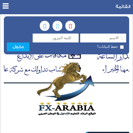
القائمة
حفظ البيانات؟