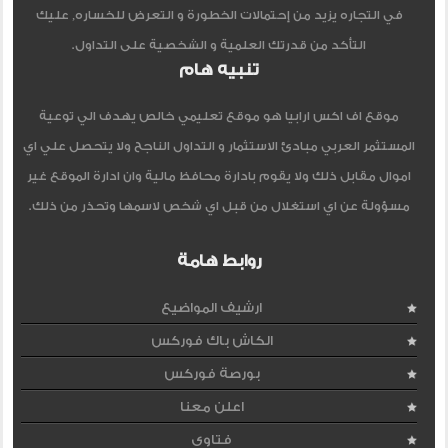
في التجاره يزيد من إحتمالات الخطورة و التعرض للخساره, عليك
التأكد من قدرتك العلمية و الشخصية على التداول.
تنبيه هام
موقع اف اكس ارابيا هو موقع تعليمي خالص يهدف الي توعية
المستثمر العربي مبادئ الاستثمار و التداول الناجح ولا يتحصل علي اي
اموال مقابل ذلك ولا يقوم بادارة محافظ مالية وان ادارة الموقع غير
مسؤولة عن اي استغلال من قبل اي شخص لاسمها وتحذر من ذلك.
روابط هامة
ارشيف المواضيع
الكاش باك فوركس
بورصة فوركس
اعلن معنا
فتاوى