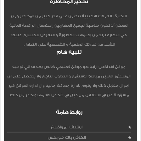
تحذير المخاطرة
التجارة بالعملات الأجنبية تتضمن علي قدر كبير من المخاطر ومن
الممكن ألا تكون مناسبة لجميع المضاربين, إستعمال الرافعة المالية
في التجاره يزيد من إحتمالات الخطورة و التعرض للخساره, عليك
التأكد من قدرتك العلمية و الشخصية على التداول.
تنبيه هام
موقع اف اكس ارابيا هو موقع تعليمي خالص يهدف الي توعية
المستثمر العربي مبادئ الاستثمار و التداول الناجح ولا يتحصل علي اي
اموال مقابل ذلك ولا يقوم بادارة محافظ مالية وان ادارة الموقع غير
مسؤولة عن اي استغلال من قبل اي شخص لاسمها وتحذر من ذلك.
روابط هامة
ارشيف المواضيع
الكاش باك فوركس