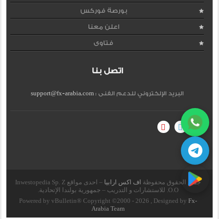
بورصة فوركس
اعلن معنا
فتاوى
اتصل بنا
البريد الإلكتروني للدعم الفنى :
support@fx-arabia.com
جميع الحقوق محفوظة
اف اكس ارابيا
– احدى مواقع Inwestopedia Sp. Z
O.O. للاستشارات و التدريب – جمهورية بولندا الإتحادية.
Powered by vBulletin® Copyright ©2000 - 2026 , Designed by
Fx-
Arabia Team