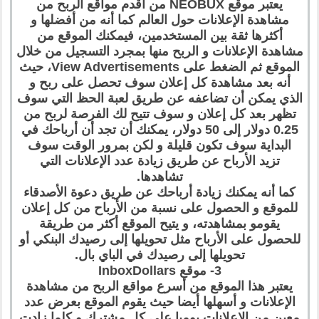
يعتبر موقع NEOBUX من أقدم مواقع الربح من
مشاهدة الإعلانات حول العالم كما أنه من أفضلها و
أكثرها ثقة بين المستخدمين، فيمكنك الموقع من
مشاهدة الإعلانات و الربح منها بمجرد التسجيل من خلال
الموقع ثم الضغط على View Advertisements، حيث
أنه بعد مشاهدة كل إعلان سوف تحصل على ربح و
الذي يمكن أن تضاعفه عن طريق لعبة الحظ التي سوف
تظهر بعد كل إعلان و سوف تتيح لك الفرصة لربح من
0.25 دولار إلى 50 دولار، يمكنك أن تجد أن أرباحك في
البداية سوف تكون قليلة و لكن بمرور الوقت سوف
تزيد الأرباح عن طريق زيادة عدد الإعلانات التي
تشاهدها.
كما أنه يمكنك زيادة أرباحك عن طريق دعوة الأصدقاء
للموقع و الحصول على نسبة من الأرباح من كل إعلان
يقومو بمشاهدته، و يتيح الموقع أكثر من طريقة
للحصول على الأرباح مثل تحويلها إلى رصيدك البنكي أو
تحويلها إلى رصيدك في الباي بال.
3- موقع InboxDollars
يعتبر هذا الموقع من أسرع مواقع الربح من مشاهدة
الإعلانات و أسهلها أيضا حيث يقوم الموقع بعرض عدد
معين من الإعلانات يوميا على كل مشترك و كلما زادت