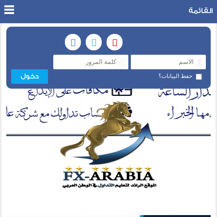
القائمة
حفظ البيانات؟