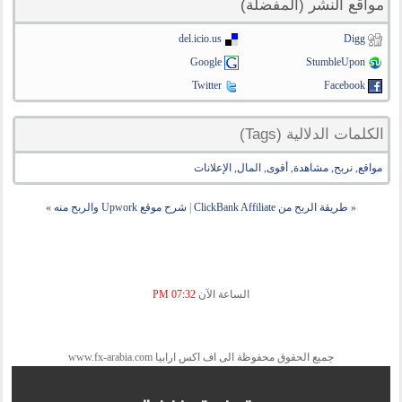
مواقع النشر (المفضلة)
del.icio.us
Digg
Google
StumbleUpon
Twitter
Facebook
الكلمات الدلالية (Tags)
مواقع
,
نربح
,
مشاهدة
,
أقوى
,
المال
,
الإعلانات
«
طريقة الربح من ClickBank Affiliate
|
شرح موقع Upwork والربح منه
»
الساعة الآن
07:32 PM
جميع الحقوق محفوظة الى اف اكس ارابيا www.fx-arabia.com