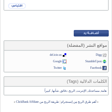
مواقع النشر (المفضلة)
del.icio.us
Digg
Google
StumbleUpon
Twitter
Facebook
الكلمات الدلالية (Tags)
هامة
,
مساعدتك
,
الإنترنت
,
الربح
,
دقائق
,
شأنها
,
كبيراً
«
أهم طرق الربح مِن إنستجرام
|
طريقة الربح من ClickBank Affiliate
»