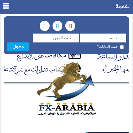
القائمة
حفظ البيانات؟