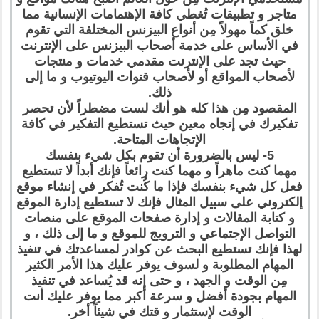
متاجر و تطبيقات تُغطي كافة الإهتمامات الإنسانية مما
خلق كماً مهولاً مِن أنواع البيزنس المختلفة التي تقوم
في الأساس على خدمة أصحاب البيزنس على الإنترنت
حيث تجد على الإنترنت مقدمي خدمات و منتجات
لأصحاب المواقع أو لأصحاب قنوات اليوتيوب و ما إلى
ذلك.
المقصود مِن هذا كله هو أنك لست مضطراً لأن تحصر
تفكيرك في إتجاه معين حيث تستطيع التفكير في كافة
الإتجاهات المتاحة.
5- ليس بالضرورة أن تقوم بكل شيء بنفسك
مهما كنت ماهراً و مهما كنت رائعاً فإنك أبداً لا تستطيع
فعل كل شيء بنفسك فإذا ما كُنت تُفكر في إنشاء موقع
إلكتروني على سبيل المثال فإنك لا تستطيع إدارة الموقع
و كتابة المقالات و إدارة صفحات الموقع على منصات
التواصل الإجتماعي و الترويج للموقع و ما إلى ذلك ، و
لهذا فإنك تستطيع البحث عن كوادر لمساعدتك في تنفيذ
المهام المطلوبة و لسوف يوفر عليك هذا الأمر الكثير
مِن الوقت و الجهد ، و حتى إنه قد يُساعد في تنفيذ
المهام بجودة أفضل و سرعة أكبر مما يوفر عليك أنت
الوقت لإستثمار و قتك في شيئاً أخر.