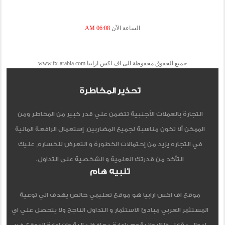
الساعة الآن
06:08 AM
جميع الحقوق محفوظة الى اف اكس ارابيا www.fx-arabia.com
تحذير المخاطرة
التجارة بالعملات الأجنبية تتضمن علي قدر كبير من المخاطر ومن
الممكن ألا تكون مناسبة لجميع المضاربين, إستعمال الرافعة المالية
في التجاره يزيد من إحتمالات الخطورة و التعرض للخساره, عليك
التأكد من قدرتك العلمية و الشخصية على التداول.
تنبيه هام
موقع اف اكس ارابيا هو موقع تعليمي خالص يهدف الي توعية
المستثمر العربي مبادئ الاستثمار و التداول الناجح ولا يتحصل علي اي