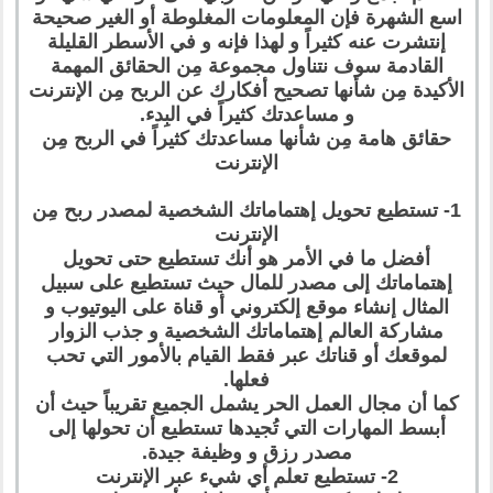
اسع الشهرة فإن المعلومات المغلوطة أو الغير صحيحة
إنتشرت عنه كثيراً و لهذا فإنه و في الأسطر القليلة
القادمة سوف نتناول مجموعة مِن الحقائق المهمة
الأكيدة مِن شأنها تصحيح أفكارك عن الربح مِن الإنترنت
و مساعدتك كثيراً في البِدء.
حقائق هامة مِن شأنها مساعدتك كثيراً في الربح مِن
الإنترنت
1- تستطيع تحويل إهتماماتك الشخصية لمصدر ربح مِن
الإنترنت
أفضل ما في الأمر هو أنك تستطيع حتى تحويل
إهتماماتك إلى مصدر للمال حيث تستطيع على سبيل
المثال إنشاء موقع إلكتروني أو قناة على اليوتيوب و
مشاركة العالم إهتماماتك الشخصية و جذب الزوار
لموقعك أو قناتك عبر فقط القيام بالأمور التي تحب
فعلها.
كما أن مجال العمل الحر يشمل الجميع تقريباً حيث أن
أبسط المهارات التي تُجيدها تستطيع أن تحولها إلى
مصدر رزق و وظيفة جيدة.
2- تستطيع تعلم أي شيء عبر الإنترنت