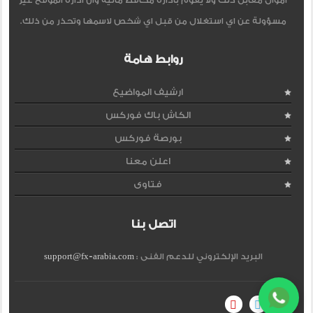
اموال مقابل ذلك ولا يقوم بادارة محافظ مالية وان ادارة الموقع غير
مسؤولة عن اي استغلال من قبل اي شخص لاسمها وتحذر من ذلك.
روابط هامة
ارشيف المواضيع
الكاش باك فوركس
بورصة فوركس
اعلن معنا
فتاوى
اتصل بنا
البريد الإلكتروني للدعم الفنى :
support@fx-arabia.com