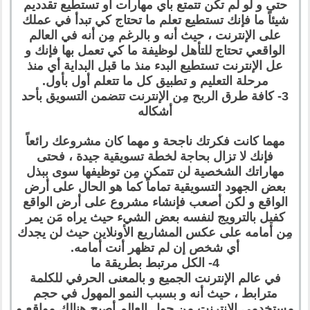
حتى و لو لم تكن تتمتع بأي مهارات أو تستطيع تقدديم
شيئاً ما فإنك تستطيع تعلم ما تحتاج كي تبدأ في عملك
على الإنترنت ، حيث أنه و بالرغم مِن أنه في العالم
الواقعي تحتاج للتأهل لوظيفة ما كي تعمل بها فإنك و
عل الإنترنت تستطيع البدء منذ ما قبل البداية أي منذ
مرحلة التعليم و تطبيق كل ما تتعلم أول بأول.
3- كافة طرق الربح مِن الإنترنت تتضمن التسويق بأحد
أشكاله
مهما كانت فكرتك ناجحة و مهما كان مشروعك رائعاً
فإنك لا تزال بحاجة لخطة تسويقية جيدة ، فحتى
مهاراتك الشخصية لن تتمكن مِن توظيفها سوى ببذل
بعض الجهود التسويقية تماماً كما هو الحال على أرض
الواقع و لكن أصعب فإنشاء مشروع على أرض الواقع
كفيل بالترويج لنفسه بعض الشيء حيث يراه مَن يمر
مِن أمامه على عكس المشاريع الأونلاين حيث لن يجدك
أي شخص إن لم تظهر أنت أمامه.
4- الكل مرتبط بطريقة ما
في عالم الإنترنت الجميع و بالمعنى الحرفي للكلمة
مترابط ، حيث أنه و بسبب النمو المهول في حجم
مستخدمي الإنترنت مِن حول العالم أصبح هنالك مواقع و