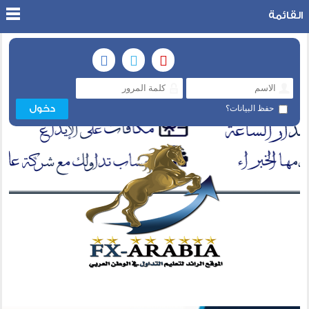
القائمة
حفظ البيانات؟