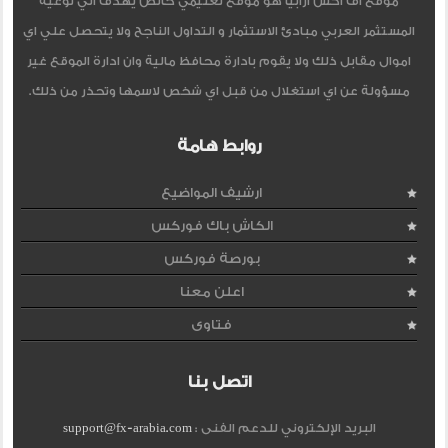
موقع اف اكس ارابيا هو موقع تعليمي خالص يهدف الي توعية
المستثمر العربي مبادئ الاستثمار و التداول الناجح ولا يتحصل علي اي
اموال مقابل ذلك ولا يقوم بادارة محافظ مالية وان ادارة الموقع غير
مسؤولة عن اي استغلال من قبل اي شخص لاسمها وتحذر من ذلك.
روابط هامة
ارشيف المواضيع
الكاش باك فوركس
بورصة فوركس
اعلن معنا
فتاوى
اتصل بنا
البريد الإلكتروني للدعم الفنى :
support@fx-arabia.com