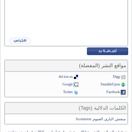
مواقع النشر (المفضلة)
del.icio.us
Digg
Google
StumbleUpon
Twitter
Facebook
الكلمات الدلالية (Tags)
مبعتش
,
الباري
,
العموم
,
fxcomision