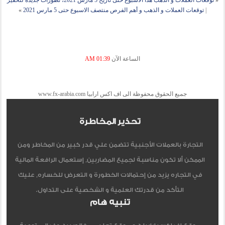
«
توقعات العملات و الذهب هذا الاسبوع حتى تاريخ 5 مارس 2021، تطورات جديدة لتحفيز
|
توقعات العملات و الذهب و أهم الفرص منتصف الاسبوع حتى 5 مارس 2021
»
الساعة الآن
01:39 AM
جميع الحقوق محفوظة الى اف اكس ارابيا www.fx-arabia.com
تحذير المخاطرة
التجارة بالعملات الأجنبية تتضمن علي قدر كبير من المخاطر ومن
الممكن ألا تكون مناسبة لجميع المضاربين, إستعمال الرافعة المالية
في التجاره يزيد من إحتمالات الخطورة و التعرض للخساره, عليك
التأكد من قدرتك العلمية و الشخصية على التداول.
تنبيه هام