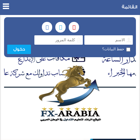
القائمة
حفظ البيانات؟