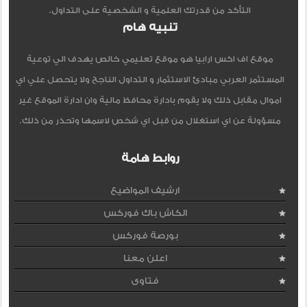
التأكد من قدرتك العلمية و الشخصية على التداول.
تنبيه هام
موقع اف اكس ارابيا هو موقع تعليمي خالص يهدف الي توعية
المستثمر العربي مبادئ الاستثمار و التداول الناجح ولا يتحصل علي اي
اموال مقابل ذلك ولا يقوم بادارة محافظ مالية وان ادارة الموقع غير
مسؤولة عن اي استغلال من قبل اي شخص لاسمها وتحذر من ذلك.
روابط هامة
ارشيف المواضيع
الكاش باك فوركس
بورصة فوركس
اعلن معنا
فتاوى