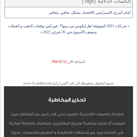
الكلمات الدلالية (Tags)
أمام
,
أسرع
,
الاسترليني
,
الاقتصاد
,
بشكل
,
تعافي
,
يتعافى
«
شركات 2021 الموثوقة! هل إيكويتي من بينها؟
|
فوركس توقعات الذهب و العملات
منتصف الأسبوع حتى 26 فبراير 2021
»
الساعة الآن
03:52 PM
جميع الحقوق محفوظة الى اف اكس ارابيا www.fx-arabia.com
تحذير المخاطرة
التجارة بالعملات الأجنبية تتضمن علي قدر كبير من المخاطر ومن
الممكن ألا تكون مناسبة لجميع المضاربين, إستعمال الرافعة المالية
في التجاره يزيد من إحتمالات الخطورة و التعرض للخساره, عليك