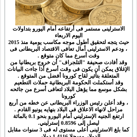
الاسترلينى مستمر فى أرتفاعه أمام اليورو بتداولات
اليوم الاربعاء
حيث يتجه لتحقيق أطول موجه مكاسب يومية منذ 2015
، ودعم الاسترلينى أمال تعافى الاقتصاد البريطانى فى
وقت أسرع مما كان متوقع .
وقد أفادت صحيفة "التلجراف" أن خروج بريطانيا من
الإغلاق يمكن أن يكون فى وقت أسرع أذا جاءت البيانات
المتعلقة بتأثير لقاح كورونا أفضل من المتوقع .
وقد أستكملت الحكومة البريطانية حملات التطعيم
بشكل موسع مما يؤهل البلاد لتعافى أسرع من جائحه
كورونا
، وقد أعلن رئيس الوزراء البريطانى عن خطه من أربع
مراحل لانهاء الاعلاق فى البلاد بنهايه يونيو القادم .
ارتفع الجنيه الإسترليني أمام اليورو بنحو 0.1 بالمائة
ليصل إلى 0.8596 إسترليني.
كما بلغ الاسترلينى أعلى مستوى له فى 3 سنوات مقابل
الدولار مسجلا 1.4116 دولار .