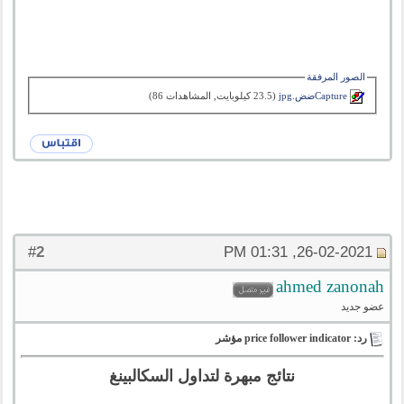
الصور المرفقة
Captureضض.jpg‏
(23.5 كيلوبايت, المشاهدات 86)
2
#
26-02-2021, 01:31 PM
ahmed zanonah
عضو جديد
رد: price follower indicator مؤشر
نتائج مبهرة لتداول السكالبينغ