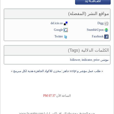
مواقع النشر (المفضلة)
del.icio.us
Digg
Google
StumbleUpon
Twitter
Facebook
الكلمات الدلالية (Tags)
مؤشر
,
price
,
indicator
,
follower
«
طلب عمل مؤشر و script جاهز
|
مخزن للاكواد الجاهزة-هدية لكل مبرمج
»
الساعة الآن
07:37 PM
جميع الحقوق محفوظة الى اف اكس ارابيا www.fx-arabia.com