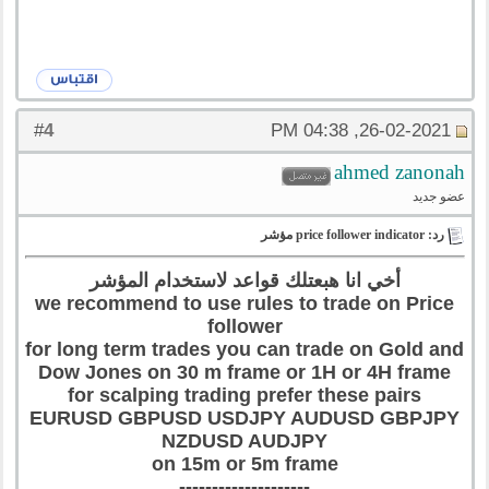
4
#
26-02-2021, 04:38 PM
ahmed zanonah
عضو جديد
رد: price follower indicator مؤشر
أخي انا هبعتلك قواعد لاستخدام المؤشر
we recommend to use rules to trade on Price
follower
for long term trades you can trade on Gold and
Dow Jones on 30 m frame or 1H or 4H frame
for scalping trading prefer these pairs
EURUSD GBPUSD USDJPY AUDUSD GBPJPY
NZDUSD AUDJPY
on 15m or 5m frame
--------------------