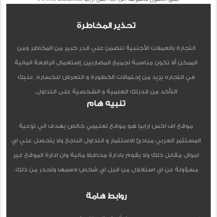
تحذير المخاطرة
التجارة بالعملات الأجنبية تتضمن علي قدر كبير من المخاطر ومن
الممكن ألا تكون مناسبة لجميع المضاربين, إستعمال الرافعة المالية
في التجاره يزيد من إحتمالات الخطورة و التعرض للخساره, عليك
التأكد من قدرتك العلمية و الشخصية على التداول.
تنبيه هام
موقع اف اكس ارابيا هو موقع تعليمي خالص يهدف الي توعية
المستثمر العربي مبادئ الاستثمار و التداول الناجح ولا يتحصل علي اي
اموال مقابل ذلك ولا يقوم بادارة محافظ مالية وان ادارة الموقع غير
مسؤولة عن اي استغلال من قبل اي شخص لاسمها وتحذر من ذلك.
روابط هامة