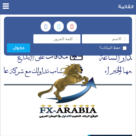
القائمة
حفظ البيانات؟