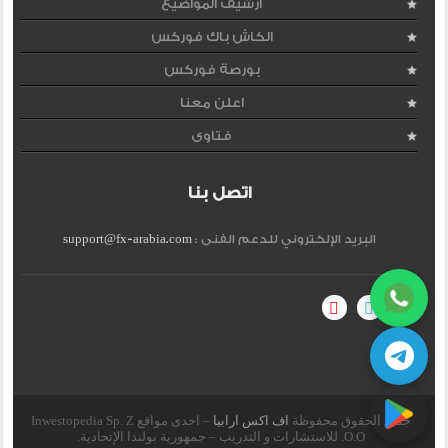
ارشيف المواضيع
الكاش باك فوركس
بورصة فوركس
اعلن معنا
فتاوى
اتصل بنا
البريد الإلكتروني للدعم الفنى :
support@fx-arabia.com
جميع الحقوق محفوظة
اف اكس ارابيا
– احدى مواقع Inwestopedia Sp. Z
O.O. للاستشارات و التدريب – جمهورية بولندا الإتحادية.