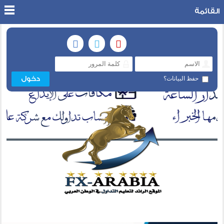
القائمة
حفظ البيانات؟