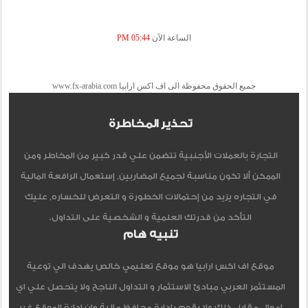
الساعة الآن
05:44 PM
جميع الحقوق محفوظة الى اف اكس ارابيا www.fx-arabia.com
تحذير المخاطرة
التجارة بالعملات الأجنبية تتضمن علي قدر كبير من المخاطر ومن
الممكن ألا تكون مناسبة لجميع المضاربين, إستعمال الرافعة المالية
في التجاره يزيد من إحتمالات الخطورة و التعرض للخساره, عليك
التأكد من قدرتك العلمية و الشخصية على التداول.
تنبيه هام
موقع اف اكس ارابيا هو موقع تعليمي خالص يهدف الي توعية
المستثمر العربي مبادئ الاستثمار و التداول الناجح ولا يتحصل علي اي
اموال مقابل ذلك ولا يقوم بادارة محافظ مالية وان ادارة الموقع غير