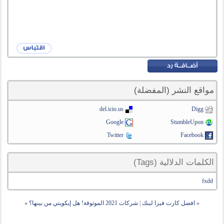
مواقع النشر (المفضلة)
del.icio.us
Digg
Google
StumbleUpon
Twitter
Facebook
الكلمات الدلالية (Tags)
fxdd
«
افضل كارت فيزا لبنك
|
شركات 2021 الموثوقة! هل إيكويتي من بينها؟
»