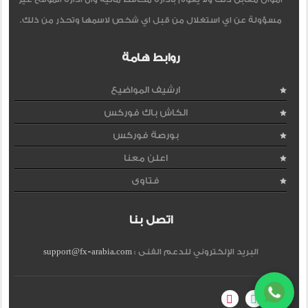
مسؤولة عن اي استغلال من قبل اي شخص لاسمها وتحذر من ذلك.
روابط هامة
ارشيف المواضيع
الكاش باك فوركس
بورصة فوركس
اعلن معنا
فتاوى
اتصل بنا
البريد الإلكتروني للدعم الفنى :
support@fx-arabia.com