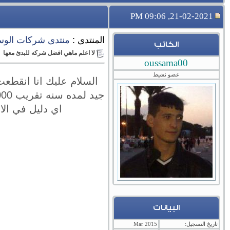
21-02-2021, 09:06 PM
المنتدى :
منتدى شركات الوساطة 
الكاتب
لا اعلم ماهي افضل شركه للبدئ معها
oussama00
عضو نشيط
السلام عليك انا انقطع
اي دليل في ال
البيانات
تاريخ التسجيل:
Mar 2015