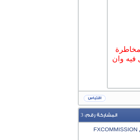
مخاطرة
 فيه وان
3
المشاركة رقم:
F