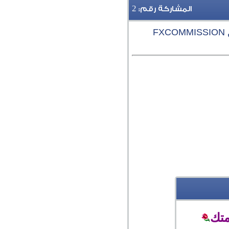
2
المشاركة رقم:
F
متك