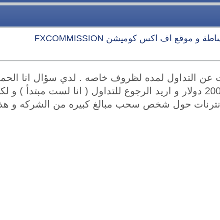
و موقع اف اكس كوميشن FXCOMMISSION
ت عن التداول لمده لظروف خاصه . لدي سؤال انا الحم
جيد لمده سنه تقريب 20000 دولار و اريد الرجوع للتداول ( انا لست مبت
انترنات حول شخص سحب مبالغ كبيره من الشركه و هذا 