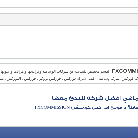
القسم مخصص للحديث عن شركات الوساطة و برامجها و مزاياها و عيوبها و م
، شركة فوركس ،شركة وساطة ، افضل شركة فوركس ، فوركس بروكر ، فوركس ، الفوركس ، منص
 ماهي افضل شركه للبدئ معها
و موقع اف اكس كوميشن FXCOMMISSION