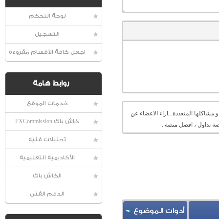
لوحة التحكم
التسجيل
اجعل كافة الأقسام مقروءة
روابط هامة
خدمات الموقع
شاكلها المتعددة..,اراء الاعضاء عن
كاش باك FXCommission
ة تداول ، افضل منصة .
تحليلات فنية
الأكاديمية التعليمية
الكاش باك
الدعم الفنى
أدوات الموضوع