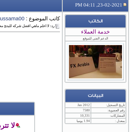
23-02-2021, 04:11 PM
كاتب الموضوع :
oussama00
الكاتب
رد: لا اعلم ماهي افضل شركه للبدئ مع
خدمة العملاء
الدعم الفنى للموقع
البيانات
تاريخ التسجيل:
Jan 2012
رقم العضوية:
7580
المشاركات:
10,331
بمعدل :
1.94 يوميا
لا تت