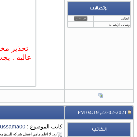
الإتصالات
الحالة:
وسائل الإتصال:
تحذير مخا
عالية . يجب
23-02-2021, 04:19 PM
كاتب الموضوع :
oussama00
الكاتب
رد: لا اعلم ماهي افضل شركه للبدئ مع