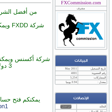
FXCommission.com
مشرف
من أفضل الشركات التي نتع
شركة 
شركة أكسنس ويمكنك
البيانات
3 دولار واكثر علي أزواج العملات وعلي الذهب 7 دولار
تاريخ التسجيل:
May 2011
رقم العضوية:
4001
المشاركات:
5,254
بمعدل :
0.94 يوميا
الإتصالات
يمكنكم فتح حساب
on1
الحالة:
وسائل الإتصال: