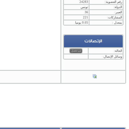
رقم العضوية:
24283
الدولة:
تونس
العمر:
36
المشاركات:
221
بمعدل :
0.05 يوميا
الإتصالات
الحالة:
وسائل الإتصال: