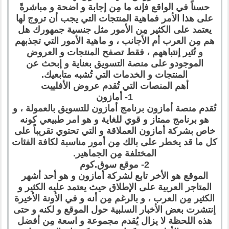
حسناً في الواقع فإنه ما مِن إجابة و اضحة و مباشرةً
على هذا الأمر فماهية المنتجات التي يجب أن تروج لها
يعتمد على الكثير مِن الأمور مثل جنسية جمهورك هل
هم مِن العرب أم الأجانب ، و ماهية الأمور التي تجذبهم
و تُثير إنتباههم ، فقط تصفح المنتجات و العروض
الموجودو على منصة التسويق بعناية و إبحث عن
المنتجات و الخدمات التي تُشبه متابعيك.
أهم المنصات التي تُقدم عروض الأفلييت
1- أمازون
تُقدم منصة أمازون برنامج أمازون للتسويق بالعمولة ، و
هو برنامج ممتاز و قوي للغاية و هو امر طبيعي كونه
خاص بشركة أمازون العملاقة و التي تحتوي تقريباً على
كل ما قد يخطر على بالك مِن أمور مناسبة لكافة الفئات
المختلفة مِن الجماهير.
2- موقع سوق.كوم
الموقع هو الأخر تابع لشركة أمازون و هو أحد أشهر
المتاجر العربية على الإطلاق حيث يعتمد عليه الكثير و
الكثير مِن العرب ، و بالرغم مِن أنه و في الأونة الأخيرة
إنتشرت بعض الأخبار السلبية حول الموقع و لكنه و حتى
هذه اللحظة لا يزال يُقدم مجموعة و اسعة مِن أفضل