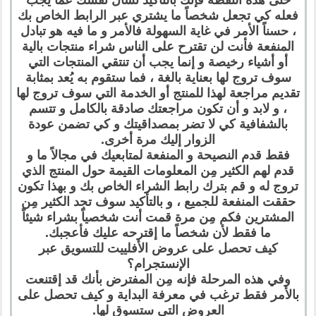
حتى هذه النقطة فإنك بالتأكيد تسأل نفسك عما يجب
فعله كي تجعل شخصاً ما يشتري عبر الرابط الخاص بك
، حسناً الأمر في غاية السهولة فالأمر و ما فيه هو تبادل
المنفعة فأنت لن تقترح على الناس شراء منتجات بالية
أو أشياء رخيصة و إنما يجب أن تنتقي المنتجات التي
سوف تروج لها بعناية بالغة ، فما ستقوم به يُعد بمثابة
تقديم مراجعة لهذا للمنتج أو الخدمة التي سوف تروج لها
، و لابد و أن تكون مراجعتك صادقة بالكامل و تتسم
بالشفافية كي لا تضر بمصداقيتك و كي تضمن عودة
الزوار إليك مرة أخرى.
فقط قدم النصيحة و المنفعة لمتابعيك في مجالاً ما و
قدم لهم الكثير مِن المعلومات القيمة حول المنتج الذي
تروج له و قم بترك رابط الشراء الخاص بك و بهذا تكون
حققت المنفعة للجميع ، و بالتأكيد سوف تجد الكثير مِن
المشترين فكم مِن مرة قمت أنت شخصياً بشراء شيئاً
ما فقط لأن شخصاً ما إقترحه عليك فأعجبك.
كيف تحصل على عروض الأفلييت للتسويق عبر
الإنستجرام؟
وفي هذه المرحلة فإنه مِن المفترض بأنك قد إقتنعت
بالأمر فقط ترغب في معرفة البداية و كيف تحصل على
العروض التي ستسوق لها.