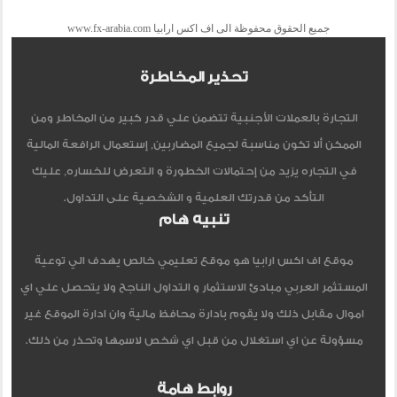
جميع الحقوق محفوظة الى اف اكس ارابيا www.fx-arabia.com
تحذير المخاطرة
التجارة بالعملات الأجنبية تتضمن علي قدر كبير من المخاطر ومن
الممكن ألا تكون مناسبة لجميع المضاربين, إستعمال الرافعة المالية
في التجاره يزيد من إحتمالات الخطورة و التعرض للخساره, عليك
التأكد من قدرتك العلمية و الشخصية على التداول.
تنبيه هام
موقع اف اكس ارابيا هو موقع تعليمي خالص يهدف الي توعية
المستثمر العربي مبادئ الاستثمار و التداول الناجح ولا يتحصل علي اي
اموال مقابل ذلك ولا يقوم بادارة محافظ مالية وان ادارة الموقع غير
مسؤولة عن اي استغلال من قبل اي شخص لاسمها وتحذر من ذلك.
روابط هامة