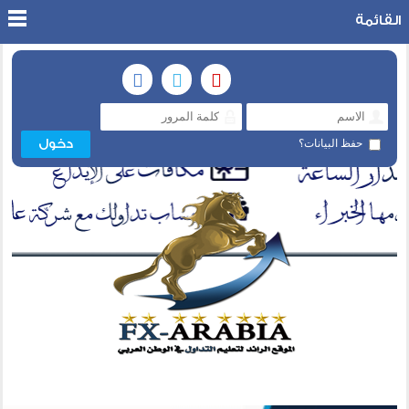
القائمة
حفظ البيانات؟