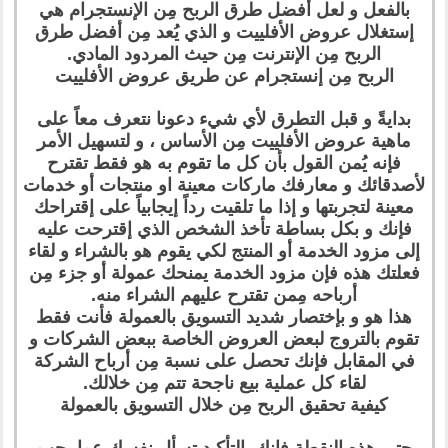
بالفعل و لعل أفضل طرق الربح مِن الإنستجرام هي
إستغلال عروض الأفلييت و الذي يُعد مِن أفضل طرق
الربح مِن الإنترنت مِن حيث المردود المادي.
الربح مِن إنستجرام عن طريق عروض الأفلييت
بدايةً و قبل التطرق لأي شيء دعونا نتعرف معاً على
ماهية عروض الأفلييت مِن الأساس ، و لتسهيل الأمر
فإنه يُمن القول بأن كل ما تقوم به هو فقط تقترح
لأصدقائك و معارفك ماركات معينة او منتجات أو خدمات
معينة لتجربتها و إذا ما تلقيت رداً إيجابياً على إقتراحك
فإنك و بكل بساطة تأخذ الشخص الذي إقترحت عليه
إلى مزود الخدمة أو المنتج لكي يقوم هو بالشراء و لقاء
فعلتك هذه فإن مزود الخدمة يمنحك عمولة أو جزء مِن
أرباحه مِمن تقترح عليهم الشراء منه.
هذا هو و بإختصار شديد التسويق بالعمولة فأنت فقط
تقوم بالتروج لبعض العروض الخاصة ببعض الشركات و
في المقابل فإنك تحصل على نسبة مِن أرباح الشركة
لقاء كل عملية بيع ناجحة تتم مِن خلالك.
كيفية تحقيق الربح مِن خلال التسويق بالعمولة