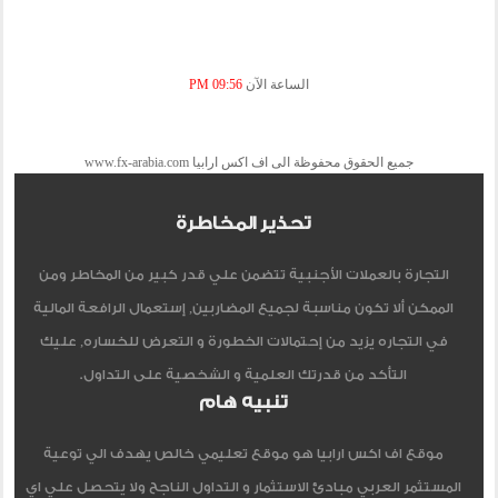
الساعة الآن
09:56 PM
جميع الحقوق محفوظة الى اف اكس ارابيا www.fx-arabia.com
تحذير المخاطرة
التجارة بالعملات الأجنبية تتضمن علي قدر كبير من المخاطر ومن
الممكن ألا تكون مناسبة لجميع المضاربين, إستعمال الرافعة المالية
في التجاره يزيد من إحتمالات الخطورة و التعرض للخساره, عليك
التأكد من قدرتك العلمية و الشخصية على التداول.
تنبيه هام
موقع اف اكس ارابيا هو موقع تعليمي خالص يهدف الي توعية
المستثمر العربي مبادئ الاستثمار و التداول الناجح ولا يتحصل علي اي