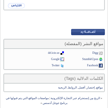
مواقع النشر (المفضلة)
del.icio.us
Digg
Google
StumbleUpon
Twitter
Facebook
الكلمات الدلالية (Tags)
مواقع
,
إختصار
,
أفضل
,
الروابط
,
الربحية
«
الربح مِن إنستجرام عبر التجارة الإلكترونية
|
مواصفات المواقع التي يتم قبولها في
برنامج جوجل أدسنس
»