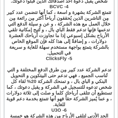
شخص يقبل دعوة أحد أصدقائك الذين قبلوا دعوتك.
4- BCVC
تتمتع الشركة بشهرة و اسعة ، كما أنها تتضمن عدد كبير
مِن الناشرين الذين يُحققون أرباحاً أكثر مِن رائعة مِن
خلال العمل مع هذه الشركة ، و عن و سيلة الدفع التي
تدعمها فإنها تدعم فقط الباي بال ، و تُتيح إمكانية تلقي
الأرباح بشكل إسبوعي إذا ما تجاوزت أرباحك العشرة
دولارات ، و إضافةً إلى هذا كله فإن الموقع الخاص
بالشركة يتمتع بواجهة مستخدم سهلة للغاية و سريعة
في التحميل.
5- ClicksFly
تدعم الشركة عدد كبير مِن طرق الدفع المختلفة و التي
تُناسب الجميع ، فهي تدعم حتى البيتكوين و التحويل
البنكي و الباي بال ، و تمنحك الشركة 20% لقاء كل
شخص تدعوه للتسجيل في الشركة و يقبل دعوتك ، كما
تستطيع أن تتلقى أرباحك كلما و صلت إلى ثلاثة دولارات
، و عما يُميز الشركة حقاً فهو أنها تتمتع بخدمة دعم قوية
للغاية.
6- U3O
الحد الأدنى لتلقي الأرباح مِن هذه الشركة هو خمسة