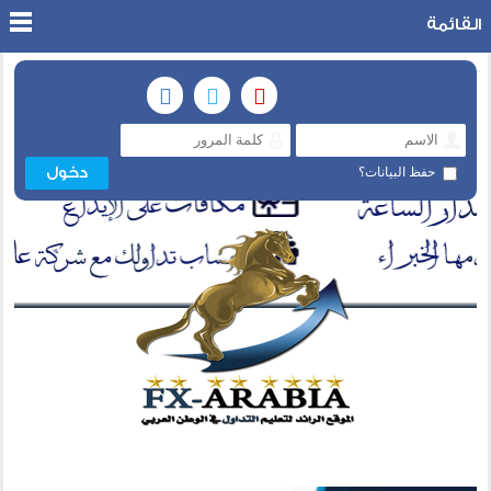
القائمة
حفظ البيانات؟