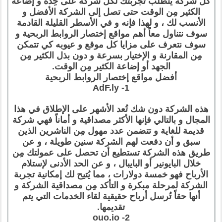
كل شركة يتطلب تجربتك لكل شركة على حِدة و إضاعة
الكثير مِن الوقت حتى تصل إلى الشركة الأفضل و
الأنسب لك ، و لهذا فإنه و في الأسطر القليلة القادمة
سوف نتناول معاً أهم مواقع إختصار الروابط الربحية و
سوف نتعرف على مزايا كل موقع و عيوبه كي تتمكن
مِن المقارنة و الإختيار بسرعة و دون بذل الكثير مِن
الجهد أو إضاعة الكثير مِن الوقت.
أفضل مواقع إختصار الروابط الربحية
1- AdF.ly
هذه الشركة دون شك تُعد الأشهر على الإطلاق في هذا
المجال و بالتالي فإنها الأكثر مصداقية و أماناً فهي شركة
قديمة للغاية و تتضمن عدد مهول مِن الناشرين الذين
سبق و أن دفعت لهم الشركة سنين طويلة ، و عن
طريق هذه الشركة تستطيع أن تحصل على عمولتك مِن
خلال البايونير أو البايبال ، و عن الحد الأدنى لإستلام
الأرباح فهو خمسة دولارات ، مما يُتيح لك إمكانية تجربة
الشركة لمرحلة مبكرة و التأكد مِن مصداقية الشركة و
أنها حقاً تُرسل أرباح حقيقية لقاء الخدمات التي يتم
تقديمها.
2- ouo.io