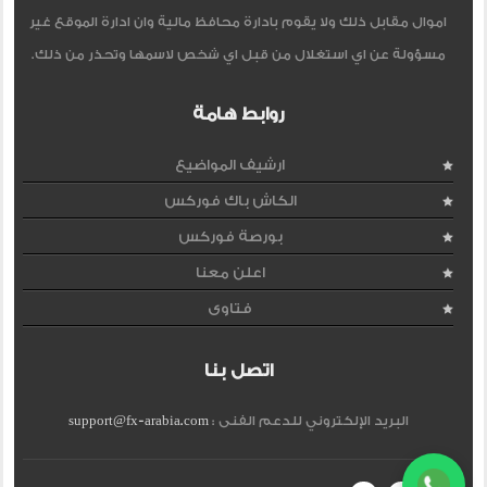
اموال مقابل ذلك ولا يقوم بادارة محافظ مالية وان ادارة الموقع غير
مسؤولة عن اي استغلال من قبل اي شخص لاسمها وتحذر من ذلك.
روابط هامة
ارشيف المواضيع
الكاش باك فوركس
بورصة فوركس
اعلن معنا
فتاوى
اتصل بنا
البريد الإلكتروني للدعم الفنى :
support@fx-arabia.com