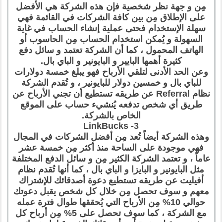
مِن و جهة نظر شخصية فإن هذه الشركة هي الأفضل
على الإطلاق مِن بين كافة الشركات في القائمة فهي
سهلة الإستخدام فحتى عملية إنشاء الحساب في غاية
السهولة و يُمكن استخدام الحساب مِن الحاسوب أو
الهاتف المحمول ، كما أن الشركة تعتمد و سائل دفع
كثيرة أهمها البايير و البايونير و الباي بال.
وعن الحد الأدنى لتلقي الأرباح فهو يبلغ خمسة دولارات
للباي بال و خمسين دولار للبايونير ، و تُقدم الشركة
نظام Referral عن طريقه تستطيع أن تجني الأرباح عن
طريق أي شخص تدفعه يُنشيء حساب على الموقع
الخاص بالشركة.
3- LinkBucks
وهذه الشركة أيضاً تُعد مِن أفضل الشركات في المجال
فهي موجودة على الساحة منذ أكثر مِن خمسة عشر
عاماً ، و تعتمد الشركة الكثير مِن و سائل الدفع المختلفة
مثل البايونير و البايزا و الباي بال ، كما أنها تُقدم نظام
أفيليت عن طريقه تستطيع دعوة أصدقائك للإشتراك
معهم و سوف تحصل مِن خلال كل شخص يقبل دعوتك
حوالي 10% مِن الأرباح التي يُحققها طوال فترة عمله
مع الشركة ، كما سوف تحصل على 5% مِن أرباح كل