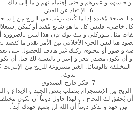
و جنسهم و عمرهم و حتى إهتماماتهم و ما إلى ذلك.
6- الإبتعاد عن الغش
 النصيحة مُفيدة إذا ما كُنت ترغب في الربح مِن إنستجر
بشكل خاطيء فليس كل ما هو شائع مُفيد أو يُمكن إستغل
يقات مثل ميوزكلي و تيك توك فإن هذا ليس بالضرورة أ
صود هنا ليس الجزء الأخلاقي مِن الأمر بقدر ما يُقصد 
ة و صور أو محتوى ركيك غير هادف للحصول على بعض ا
و أن يكون مصدر فخر و إعتزاز بالنسبة لك قبل أن يكو
لمختلفة فالوسائل الغير مشروعة للربح مِن الإنترنت كثير
تدوك.
7- فكر خارج الصندوق
لربح مِن الإنستجرام يتطلب بعض الجهد و الإبداع و ال
 أن يُحقق لك النجاح ، و لهذا حاول دوماً أن تكون مخت
مِن جهد و تذكر دوماً أن الله لن يضيع جهدك أبداً.