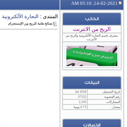
14-02-2021, 05:10 AM
المنتدى :
التجارة الألكترونية
الكاتب
نصائح هامة للربح مِن الإنستجرام
الربح من الانترنت
مشرف قسم التجارة الألكترونية والربح من
الأنترنت
البيانات
تاريخ التسجيل:
Jul 2018
رقم العضوية:
37552
المشاركات:
2,163
بمعدل :
0.73 يوميا
الإتصالات