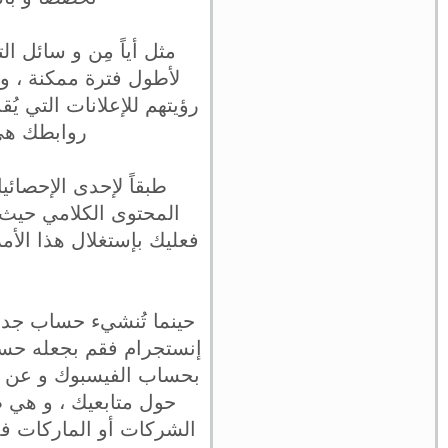
مثل أياً مِن و سائل 
لأطول فترة ممكنة ، و 
رؤيتهم للإعلانات التي يُ
روابطك هي
طبقاً لإحدى الإحصائ
المحتوى الكلامي حيث يه
فعليك بإستغلال هذا الأم
حينما تُنشيء حساب جدي
إنستجرام فقم بجعله حساب
بحساب الفيسبوك و عن طري
حول متابعيك ، و هي طب
الشركات أو الماركات فد