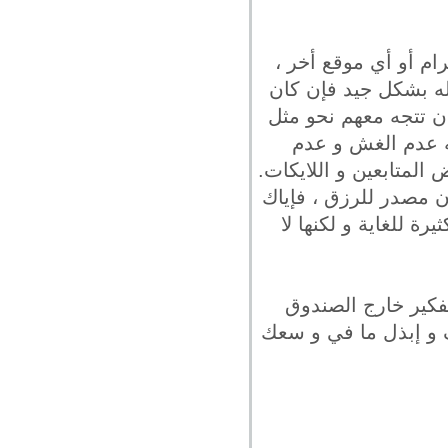
ام أو أي موقع أخر ،
اله بشكل جيد فإن كان
ن تتجه معهم نحو مثل
به عدم الغش و عدم
لمتابعين و اللايكات.
ن مصدر للرزق ، فإياك
ة للغاية و لكنها لا
تفكير خارج الصندوق
لف و إبذل ما في و سعك