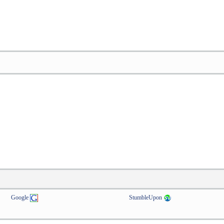
Google
StumbleUpon