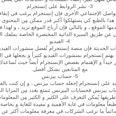
3- نشر الروابط على إنستجرام
التواصل الإجتماعي الأخرى فإن إنستجرام يرغب في إبق
هذا بالطبع كي يستهلكوا أكبر قدر ممكن مِن المحتوى و
قدمها الموقع ، و بالتالي فإن أرباح الموقع تزيد ، و له
 عن طريق السيرة الذاتية المختصرة الخاصة بملفك 
4- الفيديو
يات الحديثة فإن منصة إنستجرام تُفضل منشورات الفيديو
تم إنستجرام بمنشورات الفيديو كثيراً و يجعلها في الصد
ر جيداً و الإهتمام بقصص الإنستجرام أيضاً حيث تُساع
مع المتابعين بشكل أفضل.
5- حساب بيزنس
د على إنستجرام إجعله حساب بيزنس ، و إن كنت بال
 بيزنس فحسابات البيزنس تتمتع بعدد مِن المزايا الر
قها يُمكن التعرف على الكثير و الكثير مِن المعلومات
عاً معلومات في غاية الأهمية و مفيدة للغاية و بخاصة 
ائماً ما ترغب الشركات في معرفة معلومات أكثر عن م