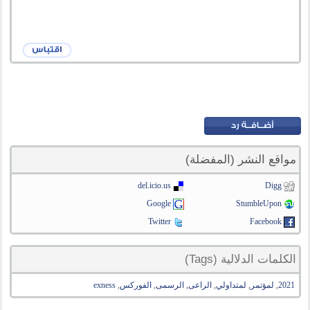
مواقع النشر (المفضلة)
del.icio.us
Digg
Google
StumbleUpon
Twitter
Facebook
الكلمات الدلالية (Tags)
2021
,
لمؤتمر
,
لمتداولي
,
الراعى
,
الرسمى
,
الفوركس
,
exness