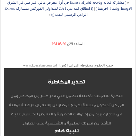
«
( مشاركة فعالة وناجحة لشركة Exness في أول معرض مالي افتراضي في الشرق
الاوسط وشمال افريقيا )
|
(( انطلاق قمة دبي 2021 لمتداولي الفوركس بمشاركة Exness
الراعي الرسمي للقمة ))
»
الساعة الآن
05:30 PM
جميع الحقوق محفوظة الى اف اكس ارابيا www.fx-arabia.com
تحذير المخاطرة
التجارة بالعملات الأجنبية تتضمن علي قدر كبير من المخاطر ومن
الممكن ألا تكون مناسبة لجميع المضاربين, إستعمال الرافعة المالية
في التجاره يزيد من إحتمالات الخطورة و التعرض للخساره, عليك
التأكد من قدرتك العلمية و الشخصية على التداول.
تنبيه هام