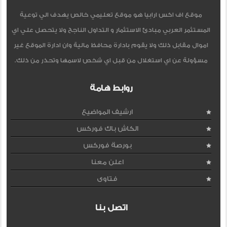
موقع اف اكس ارابيا هو موقع تعليمي خالص يهدف الي توعية
المستثمر العربي مبادئ الاستثمار و التداول الناجح ولا يتحصل علي اي
اموال مقابل ذلك ولا يقوم بادارة محافظ مالية وان ادارة الموقع غير
مسؤولة عن اي استغلال من قبل اي شخص لاسمها وتحذر من ذلك.
روابط هامة
ارشيف المواضيع
الكاش باك فوركس
بورصة فوركس
اعلن معنا
فتاوى
اتصل بنا