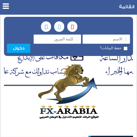
القائمة
حفظ البيانات؟