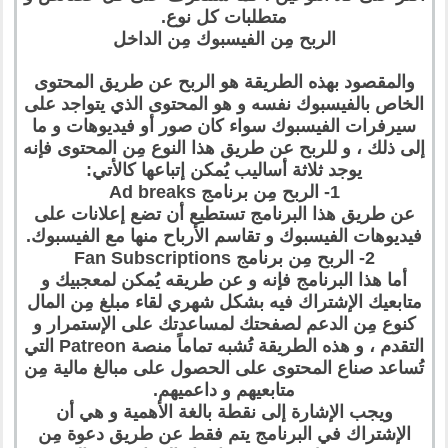
متطلبات كل نوع.
الربح مِن الفيسبوك مِن الداخل
والمقصود بهذه الطريقة هو الربح عن طريق المحتوى
الخاص بالفيسبوك نفسه و هو المحتوى الذي يتواجد على
سيرفرات الفيسبوك سواء كان صور أو فيديوهات و ما
إلى ذلك ، و للربح عن طريق هذا النوع مِن المحتوى فإنه
يوجد ثلاثة أساليب يُمكن إتباعها كالأتي:
1- الربح مِن برنامج Ad breaks
عن طريق هذا البرنامج تستطيع أن تضع إعلانات على
فيديوهات الفيسبوك و تقاسم الأرباح منها مع الفيسبوك.
2- الربح مِن برنامج Fan Subscriptions
أما هذا البرنامج فإنه و عن طريقه يُمكن لمعجبيك و
متابعيك الإشتراك فيه بشكل شهري لقاء مبلغ مِن المال
كنوع مِن الدعم لصفحتك لمساعدتك على الإستمرار و
التقدم ، و هذه الطريقة تُشبه تماماً منصة Patreon التي
تُساعد صناع المحتوى على الحصول على مبالغ مالية مِن
متابعيهم و داعميهم.
ويجب الإشارة إلى نقطة بالغة الأهمية و هي أن
الإشتراك في البرنامج يتم فقط عن طريق دعوة مِن