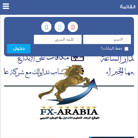
القائمة
حفظ البيانات؟