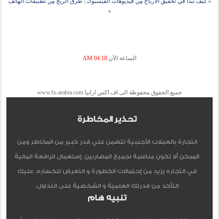
«
كيف تبدأ في تحقيق الأرباح مِن فيديوهات الفيسبوك
|
طرق الربح مِن تطبيقات الهاتف
»
الساعة الآن
04:18 AM
جميع الحقوق محفوظة الى اف اكس ارابيا www.fx-arabia.com
تحذير المخاطرة
التجارة بالعملات الأجنبية تتضمن علي قدر كبير من المخاطر ومن
الممكن ألا تكون مناسبة لجميع المضاربين, إستعمال الرافعة المالية
في التجاره يزيد من إحتمالات الخطورة و التعرض للخساره, عليك
التأكد من قدرتك العلمية و الشخصية على التداول.
تنبيه هام