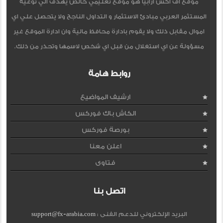
موقع اف اكس ارابيا هو موقع تعليمي خالص يهدف الي توعية
المستثمر العربي مبادئ الاستثمار و التداول الناجح ولا يتحصل علي اي
اموال مقابل ذلك ولا يقوم بادارة محافظ مالية وان ادارة الموقع غير
مسؤولة عن اي استغلال من قبل اي شخص لاسمها وتحذر من ذلك.
روابط هامة
ارشيف المواضيع
الكاش باك فوركس
بورصة فوركس
اعلن معنا
فتاوى
اتصل بنا
البريد الإلكتروني للدعم الفنى :
support@fx-arabia.com