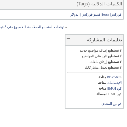
الكلمات الدلالية (Tags)
فوركس| forex| فيديو فوركس | الدولار
«
توقعات الذهب و العملات هذا الاسبوع حتى 5 فبراير 2021، اشارة لدولار من عائد السندات
تعليمات المشاركة
لا تستطيع
إضافة مواضيع جديدة
لا تستطيع
الرد على المواضيع
لا تستطيع
إرفاق ملفات
لا تستطيع
تعديل مشاركاتك
is
BB code
متاحة
الابتسامات
متاحة
كود [IMG]
متاحة
كود HTML
معطلة
قوانين المنتدى