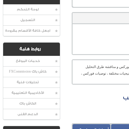
لوحة التحكم
التسجيل
اجعل كافة الأقسام مقروءة
روابط هامة
خدمات الموقع
عالمية الفوركس و مناقشة طرق التحليل
كاش باك FXCommission
راتيجيات مختلفة ، توصيات فوركس ،
تحليلات فنية
الأكاديمية التعليمية
الكاش باك
الدعم الفنى