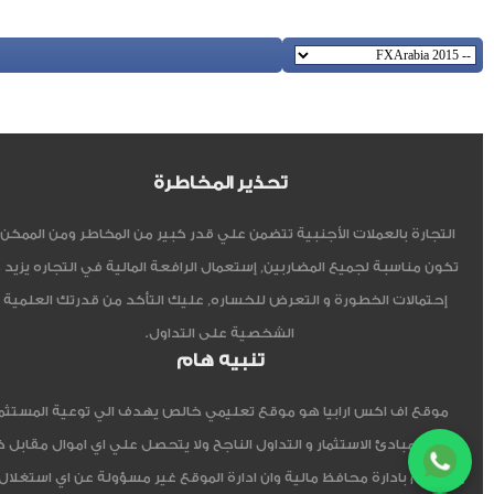
تحذير المخاطرة
التجارة بالعملات الأجنبية تتضمن علي قدر كبير من المخاطر ومن الممكن أ
تكون مناسبة لجميع المضاربين, إستعمال الرافعة المالية في التجاره يزيد 
إحتمالات الخطورة و التعرض للخساره, عليك التأكد من قدرتك العلمية 
الشخصية على التداول.
تنبيه هام
موقع اف اكس ارابيا هو موقع تعليمي خالص يهدف الي توعية المستثم
العربي مبادئ الاستثمار و التداول الناجح ولا يتحصل علي اي اموال مقابل 
ولا يقوم بادارة محافظ مالية وان ادارة الموقع غير مسؤولة عن اي استغلال