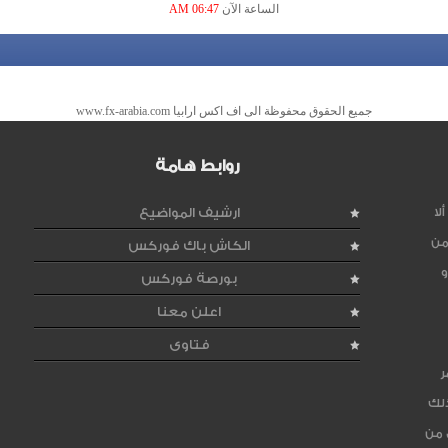
الساعة الآن
06:47 AM
جميع الحقوق محفوظة الى اف اكس ارابيا www.fx-arabia.com
روابط هامة
لا
ارشيف المواضيع
من
الكاش باك فوركس
و
بورصة فوركس
اعلن معنا
فتاوى
ر
ذلك
 من