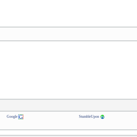
Google
StumbleUpon