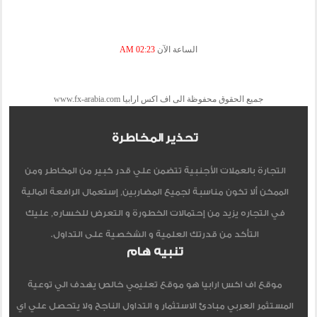
الساعة الآن
02:23 AM
جميع الحقوق محفوظة الى اف اكس ارابيا www.fx-arabia.com
تحذير المخاطرة
التجارة بالعملات الأجنبية تتضمن علي قدر كبير من المخاطر ومن
الممكن ألا تكون مناسبة لجميع المضاربين, إستعمال الرافعة المالية
في التجاره يزيد من إحتمالات الخطورة و التعرض للخساره, عليك
التأكد من قدرتك العلمية و الشخصية على التداول.
تنبيه هام
موقع اف اكس ارابيا هو موقع تعليمي خالص يهدف الي توعية
المستثمر العربي مبادئ الاستثمار و التداول الناجح ولا يتحصل علي اي