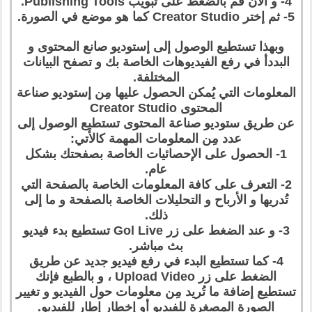
4- و الأن قم بالضغط على تبويب Publishing Tools.
5- ثم إختر Creator Studio كما هو موضع في الصورة.
وبهذا تستطيع الوصول إلى إستوديو صانع المحتوى و
البددأ في رفع الفيديوهات الخاصة بك و تصفح البيانات
المختلفة.
المعلومات التي يُمكن الحصول عليها مِن إستوديو صناعة
المحتوى Creator Studio
عن طريق ستوديو صناعة المحتوى تستطيع الوصول إلى
عدد مِن المعلومات المهمة كالأتي:
1- الحصول على الإحصائيات الخاصة بصفحتك بشكل
عام.
2- التعرف على كافة المعلومات الخاصة بالصفحة التي
تُدريها و الأرباح و التحليلات الخاصة بالصفحة و ما إلى
ذلك.
3- و عند الضغط على زر Gol Live تستطيع بدء فيديو
بث مباشر.
4- كما تستطيع البدء في رفع فيديو جديد عن طريق
الضغط على زر Upload Video ، و بالطبع فإنك
تستطيع إضافة ما تُريد مِن معلومات حول الفيديو و تغيير
الصورة المصغرة للفيديو أو إخطار إطار للفيديو.