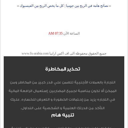
«
نصائح هامة في الربح مِن جوميا
|
كل ما يخص الربح مِن الفيسبوك
»
الساعة الآن
07:35 AM
جميع الحقوق محفوظة الى اف اكس ارابيا www.fx-arabia.com
تحذير المخاطرة
التجارة بالعملات الأجنبية تتضمن علي قدر كبير من المخاطر ومن
الممكن ألا تكون مناسبة لجميع المضاربين, إستعمال الرافعة المالية
في التجاره يزيد من إحتمالات الخطورة و التعرض للخساره, عليك
التأكد من قدرتك العلمية و الشخصية على التداول.
تنبيه هام