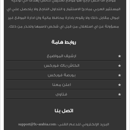
موقع اف اكس ارابيا هو موقع تعليمي خالص يهدف الي توعية
المستثمر العربي مبادئ الاستثمار و التداول الناجح ولا يتحصل علي اي
اموال مقابل ذلك ولا يقوم بادارة محافظ مالية وان ادارة الموقع غير
مسؤولة عن اي استغلال من قبل اي شخص لاسمها وتحذر من ذلك.
روابط هامة
ارشيف المواضيع
الكاش باك فوركس
بورصة فوركس
اعلن معنا
فتاوى
اتصل بنا
البريد الإلكتروني للدعم الفنى :
support@fx-arabia.com