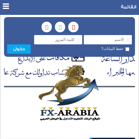
القائمة
حفظ البيانات؟