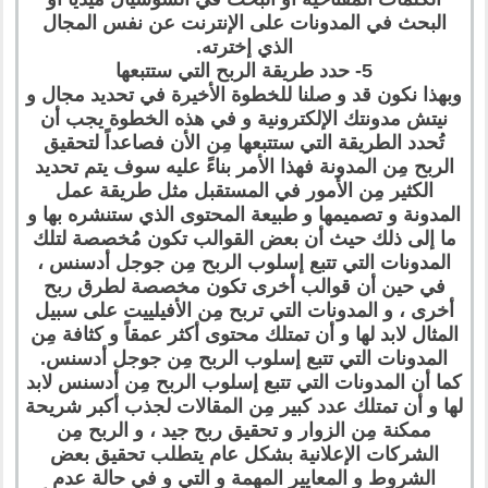
البحث في المدونات على الإنترنت عن نفس المجال
الذي إخترته.
5- حدد طريقة الربح التي ستتبعها
وبهذا نكون قد و صلنا للخطوة الأخيرة في تحديد مجال و
نيتش مدونتك الإلكترونية و في هذه الخطوة يجب أن
تُحدد الطريقة التي ستتبعها مِن الأن فصاعداً لتحقيق
الربح مِن المدونة فهذا الأمر بناءً عليه سوف يتم تحديد
الكثير مِن الأمور في المستقبل مثل طريقة عمل
المدونة و تصميمها و طبيعة المحتوى الذي ستنشره بها و
ما إلى ذلك حيث أن بعض القوالب تكون مُخصصة لتلك
المدونات التي تتبع إسلوب الربح مِن جوجل أدسنس ،
في حين أن قوالب أخرى تكون مخصصة لطرق ربح
أخرى ، و المدونات التي تربح مِن الأفيلييت على سبيل
المثال لابد لها و أن تمتلك محتوى أكثر عمقاً و كثافة مِن
المدونات التي تتبع إسلوب الربح مِن جوجل أدسنس.
كما أن المدونات التي تتبع إسلوب الربح مِن أدسنس لابد
لها و أن تمتلك عدد كبير مِن المقالات لجذب أكبر شريحة
ممكنة مِن الزوار و تحقيق ربح جيد ، و الربح مِن
الشركات الإعلانية بشكل عام يتطلب تحقيق بعض
الشروط و المعايير المهمة و التي و في حالة عدم