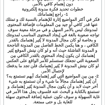
دون إهتمام كافي بالأمر.
خطوات تحديد فكرة مدونة إلكترونية
1- راجع إهتماماتك
فكر في أكثر المواضيع إثارة للإهتمام بالنسبة لك و تمتلك
عنها قدر كافي أو جيد مِن المعلومات فإضافة المحتوى
لمدونتك ليس بالأمر السهل و في مرحلة معينة سوف
تواجه صعوبة بالغة في إيجاد المحتوى المناسب لمدونتك
و بخاصة لو كان مجال المدونة لا يُثير إهتمامك بالقدر
الكافي ، و هنا يكمن الخط الفاصل بين المدونة الناجحة
و المدونة الفاشلة حيث أنه و لو كان نيتش الموقع يُثير
إهتمامك لن يكون إيجاد المحتوى بالقدر الكافي مِن
الصعوبة التي تجعلك تستسلم للأمر الواقع على العكس
لو كان نيتش المدونة لا يُثير إهتمامك فلن تجد ما يدفعك
لإحتمال الأمر.
2- مِن بين المواضيع التي تُثير إهتمامك أيهم تستمتع به؟
أن يُثير إهتمامك مجالاً ما شيء و أن تستمتع به شيء
أخر حيث لابد و أن يكون مجال المدونة يُثير إهتمامك و
تستمتع بالكتابة و البحث عنه فلسوف يجل هذا الأمر في
غاية السهولة و سوف تكون عملية إضافة المحتوى سهلة
للغاية بل و حتى ممتعة.