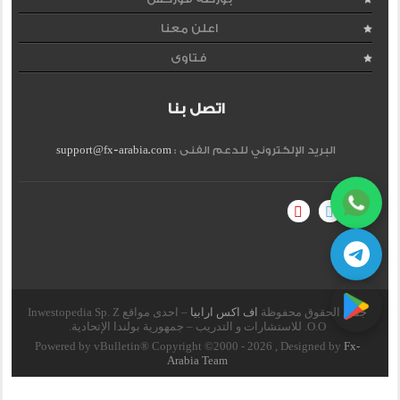
اعلن معنا
فتاوى
اتصل بنا
البريد الإلكتروني للدعم الفنى :
support@fx-arabia.com
جميع الحقوق محفوظة
اف اكس ارابيا
– احدى مواقع Inwestopedia Sp. Z
O.O. للاستشارات و التدريب – جمهورية بولندا الإتحادية.
Powered by vBulletin® Copyright ©2000 - 2026 , Designed by
Fx-
Arabia Team