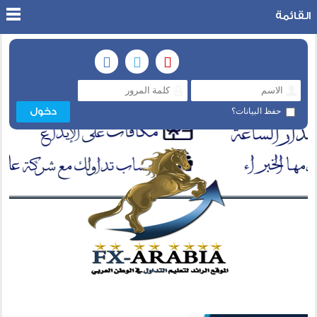
القائمة
حفظ البيانات؟