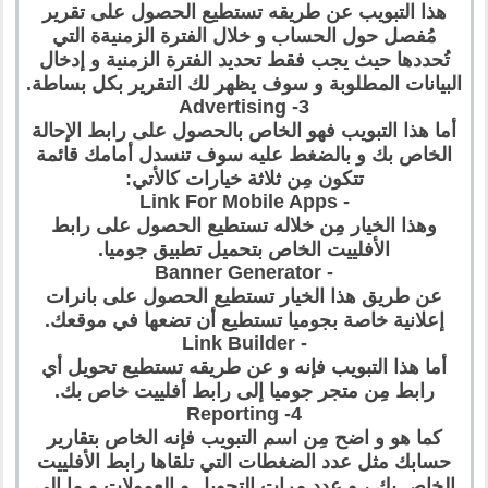
هذا التبويب عن طريقه تستطيع الحصول على تقرير
مُفصل حول الحساب و خلال الفترة الزمنيةة التي
تُحددها حيث يجب فقط تحديد الفترة الزمنية و إدخال
البيانات المطلوبة و سوف يظهر لك التقرير بكل بساطة.
3- Advertising
أما هذا التبويب فهو الخاص بالحصول على رابط الإحالة
الخاص بك و بالضغط عليه سوف تنسدل أمامك قائمة
تتكون مِن ثلاثة خيارات كالأتي:
- Link For Mobile Apps
وهذا الخيار مِن خلاله تستطيع الحصول على رابط
الأفلييت الخاص بتحميل تطبيق جوميا.
- Banner Generator
عن طريق هذا الخيار تستطيع الحصول على بانرات
إعلانية خاصة بجوميا تستطيع أن تضعها في موقعك.
- Link Builder
أما هذا التبويب فإنه و عن طريقه تستطيع تحويل أي
رابط مِن متجر جوميا إلى رابط أفلييت خاص بك.
4- Reporting
كما هو و اضح مِن اسم التبويب فإنه الخاص بتقارير
حسابك مثل عدد الضغطات التي تلقاها رابط الأفلييت
الخاص بك ، و عدد مرات التحويل و العمولات و ما إلى