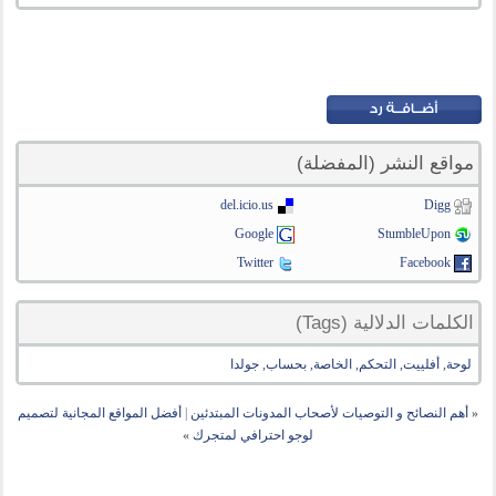
مواقع النشر (المفضلة)
del.icio.us
Digg
Google
StumbleUpon
Twitter
Facebook
الكلمات الدلالية (Tags)
لوحة
,
أفلييت
,
التحكم
,
الخاصة
,
بحساب
,
جولدا
«
أهم النصائح و التوصيات لأصحاب المدونات المبتدئين
|
أفضل المواقع المجانية لتصميم
لوجو احترافي لمتجرك
»