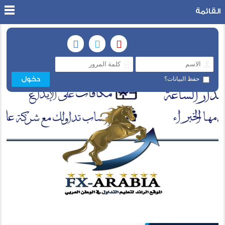
القائمة
حفظ البيانات؟