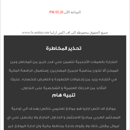
الساعة الآن
05:26 PM
جميع الحقوق محفوظة الى اف اكس ارابيا www.fx-arabia.com
تحذير المخاطرة
التجارة بالعملات الأجنبية تتضمن علي قدر كبير من المخاطر ومن
الممكن ألا تكون مناسبة لجميع المضاربين, إستعمال الرافعة المالية
في التجاره يزيد من إحتمالات الخطورة و التعرض للخساره, عليك
التأكد من قدرتك العلمية و الشخصية على التداول.
تنبيه هام
موقع اف اكس ارابيا هو موقع تعليمي خالص يهدف الي توعية
المستثمر العربي مبادئ الاستثمار و التداول الناجح ولا يتحصل علي اي
اموال مقابل ذلك ولا يقوم بادارة محافظ مالية وان ادارة الموقع غير