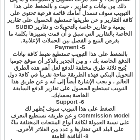
ذلك مِن بيانات و تقارير ، حيث و بالضغط على هذا
التبويب سوف تنسدل أمامك قائمة فرعية تحتوي على
كافة التقارير و عن طريقها تستطيع الحصول على تقارير
يومية و تقارير خاصة بالتحويلات و تقارير SUBID
الخاصة بالتقارير التي سبق و أن قمت بتمييزها بكلمة ما
بغرض التتبع و الفصل بين الحملات الإعلانية.
5- Payment
بالضغط على هذا التبويب تستطيع ضبط كافة بيانات
الدفع الخاصة بك ، و مِن الجدير بالذكر أن موقع جوميا
يُتيح ثلاثة طرق مختلفة للدفع لعل أهم هذه الطرق
التحويل البنكي فهذه الطريقة متاحة تقريباً في كافة دول
العالم ، و يجب الإشارة أيضاً إلى أنه و عن طريق هذا
التبويب تستطيع الحصول على تقارير الدفع السابقة
الخاصة بحسابك.
6- Support
الضغط على هذا التبويب سوف يُظهر لك
Commission Model و عن طريقه تستطيع التعرف
على نسبة العمولة لكافة أنواع المنتجات المختلفة بناءً
على البلد التي تختارها و عدد مِن الفلاتر الأخرى.
8- النافذة الثامنة