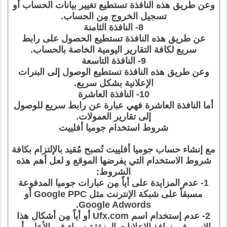
وعن طريق هذه النافذة تستطيع تغيير بيانات الحساب أو
تسجيل الخروج مِن الحساب.
8- النافذة الثامنة
عن طريق هذه النافذة تستطيع الحصول على رابط
سريع لكافة التقارير اليومية الخاصة بالحساب.
9- النافذة التاسعة
وعن طريق هذه النافذة تستطيع الوصول إلى البنرات
الإعلانية بشكل سريع.
10- النافذة العاشرة
أما النافذة العاشرة فهي عبارة عن رابط سريع للوصول
إلى تقارير العمولات.
شروط استخدام جوميا أفلييت
مع إنشاء حساب جوميا أفلييت تُصبح مُقيد بالإلتزام بكافة
شروط الاستخدام التي يفرضها الموقع و لعل أهم هذه
الشروط:
1- عدم المزايدة على أياً مِن عبارات جوميا المدفوعة
مسبقاً على شبكة الإنترنت مثل Google PPC أو
Google Adwords.
2- عدم إستخدام اسم Ufx.com أو أياً مِن أشكال هذا
الاسم في نوافذ الإعلانات المنبثقة سواء في الأعلى أو