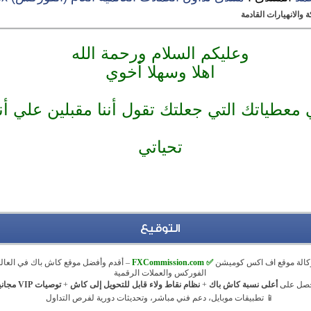
وعليكم السلام ورحمة الله
اهلا وسهلا أخوي
معطياتك التي جعلتك تقول أننا مقبلين علي أن
تحياتي
التوقيع
كالة موقع اف اكس كوميشن
✅ FXCommission.com
– أقدم وأفضل موقع كاش باك في العالم
الفوركس والعملات الرقمية
حصل على
أعلى نسبة كاش باك
+
نظام نقاط ولاء قابل للتحويل إلى كاش
+
توصيات VIP مجانية
📱 تطبيقات موبايل، دعم فني مباشر، وتحديثات دورية لفرص التداول