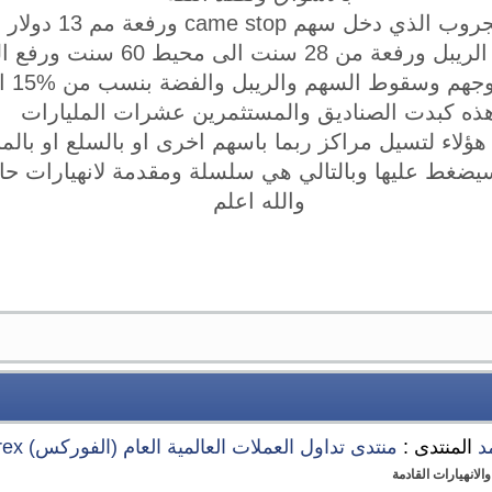
م came stop ورفعة مم 13 دولار الى 150 دولار
2 سنت الى محيط 60 سنت ورفع الفضة 20‎%‎
 وسقوط السهم والريبل والفضة بنسب من 15‎%‎ الى 60‎%‎
ذه كبدت الصناديق والمستثمرين عشرات المليارات
 هؤلاء لتسيل مراكز ربما باسهم اخرى او بالسلع او بالمل
يضغط عليها وبالتالي هي سلسلة ومقدمة لانهيارات حا
والله اعلم
د
المنتدى :
منتدى تداول العملات العالمية العام (الفوركس) Forex