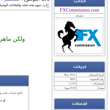
الكاتب
رد: سهم came stop والفقاعات الوشيكة والانهيارات القادمة
FXCommission.com
مشرف
ولكن ماهي 
البيانات
تاريخ التسجيل:
May 2011
رقم العضوية:
4001
المشاركات:
5,254
بمعدل :
0.94 يوميا
افتح حساب تحت و
💰 ا
الإتصالات