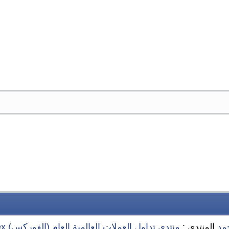
مد
المنتدى :
منتدى تداول العملات العالمية العام (الفوركس) Forex