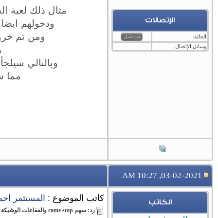
مثال ذلك لعبة الجروب الذي دخل سه
الإتصالات
ودخولهم ايضا الريبل ورفعة من 8
ومن تم خروجهم
الحالة:
وسائل الإتصال:
ه
وبالنالي سيلجأ
مما س
03-02-2021, 10:27 AM
كاتب الموضوع :
المستثمر احم
الكاتب
رد: سهم came stop والفقاعات الوشيكة والانهيارات القادمة