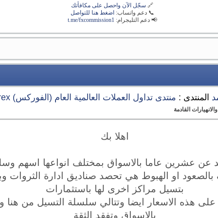
🔗
سجّل الآن واحصل على مكافأتك
📞 دعم واتساب:
اضغط هنا للتواصل
📢 دعم التليجرام:
t.me/fxcommission1
د
المنتدى :
منتدى تداول العملات العالمية العام (الفوركس) Forex
اهلا بك
 عن عشرين عاما بالاسواق بمختلف انواعها اسهم وسل
بالصعود او الهبوط هي تحصد صناديق ادارة الثروات وبا
بتسيل مراكز اخرى لها باستثمارات
لى هذه الاسعار ايضا وتتالي سلسلة التسيل من هنا و
بالاسواق وتفقد الثقة