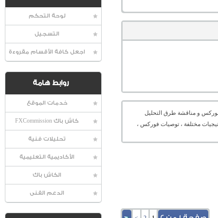
لوحة التحكم
التسجيل
اجعل كافة الأقسام مقروءة
روابط هامة
خدمات الموقع
عالمية الفوركس و مناقشة طرق التحليل
كاش باك FXCommission
راتيجيات مختلفة ، توصيات فوركس ،
تحليلات فنية
الأكاديمية التعليمية
الكاش باك
الدعم الفنى
صفحة 1 من 2