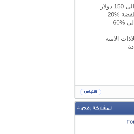
اذات الامنه
دة
4
المشاركة رقم: