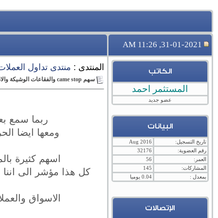
31-01-2021, 11:26 AM
المنتدى :
منتدى تداول العملات ال
الكاتب
سهم came stop والفقاعات الوشيكة والانهيارات القادمة
المستثمر احمد
عضو جديد
ربما سمع بعض
البيانات
ومعها ايضا الحر
تاريخ التسجيل:
Aug 2016
رقم العضوية:
32176
اسهم كثيرة بال
العمر:
56
المشاركات:
145
كل هذا مؤشر الى اننا م
بمعدل :
0.04 يوميا
الاسواق والعمل
الإتصالات