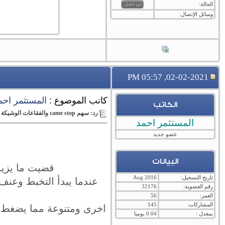
الحالة:
وسائل الإتصال:
02-02-2021, 05:57 PM
كاتب الموضوع :
المستثمر احم
الكاتب
رد: سهم came stop والفقاعات الوشيكة والانهيارات القادمة
المستثمر احمد
عضو جديد
البيانات
قضيت ما يزيد
تاريخ التسجيل:
Aug 2016
عندما يبدأ التخبط وعنف 
رقم العضوية:
32176
العمر:
56
المشاركات:
145
اخرى ومتنوعة مما يضغط ع
بمعدل :
0.04 يوميا