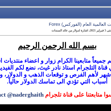
العالمية العام (الفوركس) Forex
 السندات
بسم الله الرحمن الرحيم
ميعاً متابعينا الكرام زوار و اعضاء منتديات اف
ي قناة التلجرام استاذ نادر غيث، نضع لكم الفيد
هر لأهم الفرص و توقعات الذهب و الدولار، وش
أسباب التي تؤدي الى تماسك الدولار حالياً.
سوا متابعتنا على قناة تلجرام
act @naderghaith