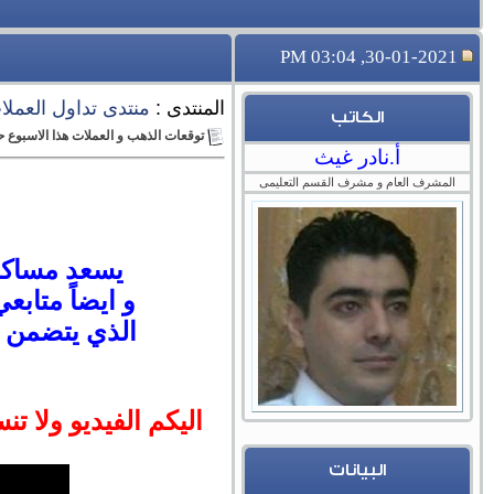
30-01-2021, 03:04 PM
المنتدى :
منتدى تداول العملات 
الكاتب
توقعات الذهب و العملات هذا الاسبوع حتى 5 فبراير 2021، اشارة لدولار من عائد
أ.نادر غيث
المشرف العام و مشرف القسم التعليمى
يسعد مساكم ج
و ايضاً متابع
الذي يتضمن ش
اليكم الفيديو ولا تن
البيانات