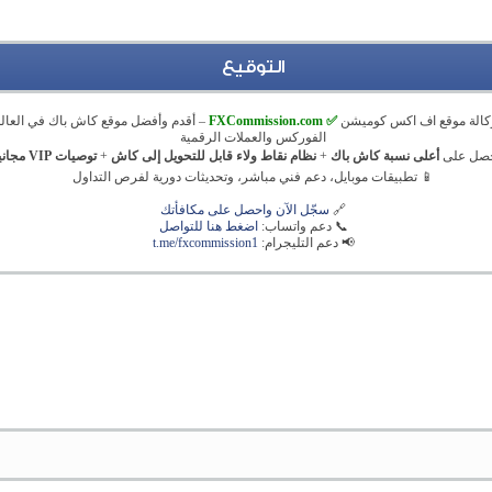
التوقيع
كالة موقع اف اكس كوميشن
✅ FXCommission.com
– أقدم وأفضل موقع كاش باك في العالم
الفوركس والعملات الرقمية
حصل على
أعلى نسبة كاش باك
+
نظام نقاط ولاء قابل للتحويل إلى كاش
+
توصيات VIP مجانية
📱 تطبيقات موبايل، دعم فني مباشر، وتحديثات دورية لفرص التداول
🔗
سجّل الآن واحصل على مكافأتك
📞 دعم واتساب:
اضغط هنا للتواصل
📢 دعم التليجرام:
t.me/fxcommission1