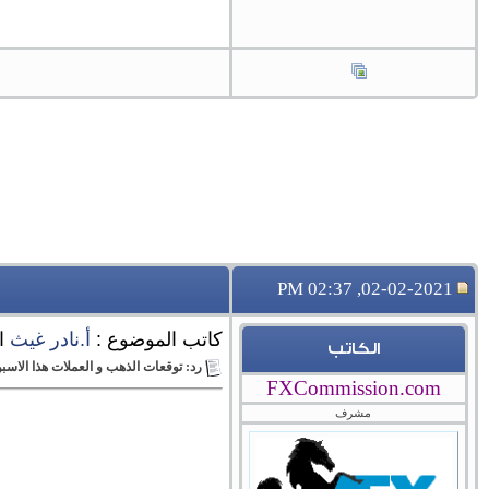
02-02-2021, 02:37 PM
كاتب الموضوع :
أ.نادر غيث
ا
الكاتب
رد: توقعات الذهب و العملات هذا الاسبوع حتى 5 فبراير 2021، اشارة لدولار م
FXCommission.com
مشرف