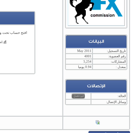
افتح حساب تحت و
البيانات
💰 ا
تاريخ التسجيل:
May 2011
رقم العضوية:
4001
المشاركات:
5,254
بمعدل :
0.94 يوميا
الإتصالات
الحالة:
وسائل الإتصال: