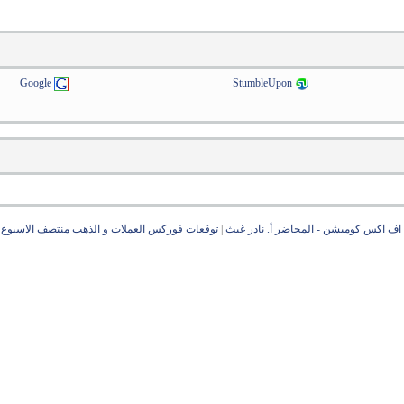
Google
StumbleUpon
 اف اكس كوميشن - المحاضر أ. نادر غيث
|
توقعات فوركس العملات و الذهب منتصف الاسبوع حتى 5 فبراير 2021، الدولا