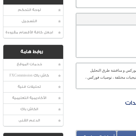
لوحة التحكم
التسجيل
اجعل كافة الأقسام مقروءة
روابط هامة
خدمات الموقع
عالمية الفوركس و مناقشة طرق التحليل
كاش باك FXCommission
راتيجيات مختلفة ، توصيات فوركس ،
تحليلات فنية
الأكاديمية التعليمية
الكاش باك
الدعم الفنى