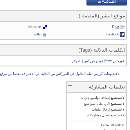
مواقع النشر (المفضلة)
del.icio.us
Digg
Twitter
Facebook
الكلمات الدلالية (Tags)
فوركس| forex| فيديو فوركس | الدولار
«
فيديوهات كورس تعلم التداول في الفوركس من البداية إلي الإحتراف مقدما من موقع
تعليمات المشاركة
لا تستطيع
إضافة مواضيع جديدة
لا تستطيع
الرد على المواضيع
لا تستطيع
إرفاق ملفات
لا تستطيع
تعديل مشاركاتك
is
BB code
متاحة