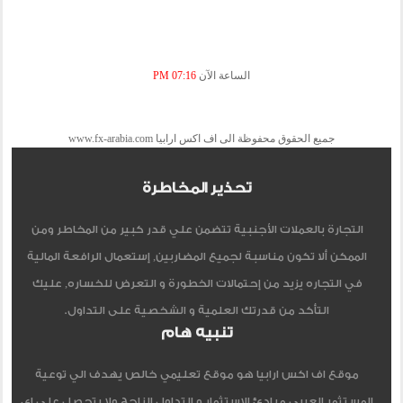
الساعة الآن
07:16 PM
جميع الحقوق محفوظة الى اف اكس ارابيا www.fx-arabia.com
تحذير المخاطرة
التجارة بالعملات الأجنبية تتضمن علي قدر كبير من المخاطر ومن
الممكن ألا تكون مناسبة لجميع المضاربين, إستعمال الرافعة المالية
في التجاره يزيد من إحتمالات الخطورة و التعرض للخساره, عليك
التأكد من قدرتك العلمية و الشخصية على التداول.
تنبيه هام
موقع اف اكس ارابيا هو موقع تعليمي خالص يهدف الي توعية
المستثمر العربي مبادئ الاستثمار و التداول الناجح ولا يتحصل علي اي