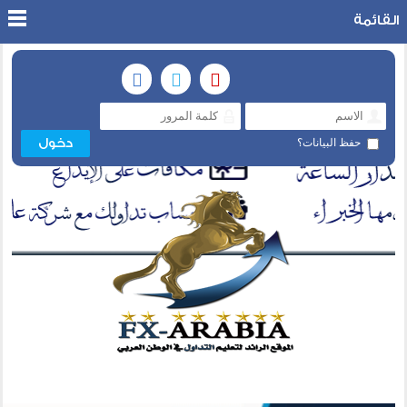
القائمة
حفظ البيانات؟