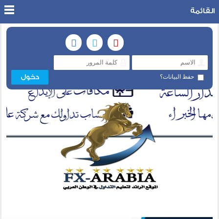
القائمة
حفظ البيانات؟