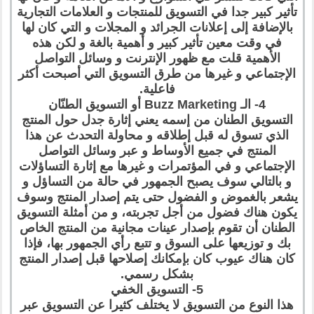
تأثير كبير جدا في التسويق للمنتجات و العلامات التجارية
بالإضافة إلى إعلانات الجرائد و المجلات و التي كان لها
في وقت معين تأثير كبير و أهمية بالغة و لكن هذه
الأهمية قلت مع ظهور الإنترنت و وسائل التواصل
الإجتماعي و غيرها من طرق التسويق التي أصبحت أكثر
فاعلية.
4- الـ Buzz Marketing أو التسويق الطنّان
التسويق الطنان من إسمه يعني إثارة جدل حول المنتج
الذي تسوق له قبل إطلاقه و محاولة التحدث عن هذا
المنتج في جميع الأوساط و عبر وسائل التواصل
الإجتماعي و في المؤتمرات و غيرها مع إثارة التساؤلات
و بالتالي سوف يصبح الجمهور في حالة من التساؤل و
يشعر بالغموض و الفضول حتى يتم إصدار المنتج وسوف
يكون هناك فضول من أجل تجربته، و من أمثلة التسويق
الطنان أن تقوم بإصدار عينات مجانية من المنتج الخاص
بك و توزيعها على السوق و تتبع رأي الجمهور بها، فإذا
كان هناك عيوب كان بإمكانك إصلاحها قبل إصدار المنتج
بشكل رسمي.
5- التسويق الخفي
هذا النوع من التسويق لا يختلف كثيرا عن التسويق عبر