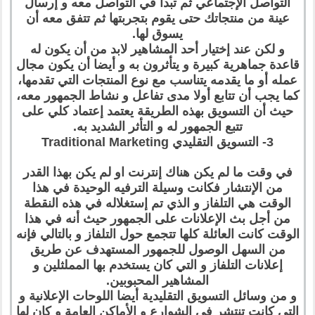
التواصل الإجتماعي ثم تبدأ في التواصل معه و إرسال
عينة من منتجاتك حتى يقوم بتجربتها ثم تتفق معه أن
يسوق لها.
و لكن عند إختيار أحد المشاهير لابد من أن يكون له
قاعدة جماهرية كبيرة و يتأثرون به و أيضا أن يكون مجال
عمله أو ما يقدمه يتناسب مع نوع المنتجات التي تقدمها،
كما يجب أن تتابع أولا مدى تفاعل و نشاط الجمهور معه،
حيث أن التسويق بهذه الطريقة يعتمد إعتماد كلي على
تتبع الجمهور له و التأثر الشديد به.
3- التسويق التقليدي Traditional Marketing
في وقت ما لم يكن هناك إنترنت او لم يكن بهذا القدر
من الإنتشار فكانت وسيلة الترفيه الوحيدة في هذا
الوقت هي التلفاز و الذي تم إستغلاله في هذه النقطة
من أجل بث الإعلانات على الجمهور حيث أنه في هذا
الوقت كانت العائلة كلها تتجمع حول التلفاز و بالتالي فإنه
من السهل الوصول للجمهور المستهدف عن طريق
إعلانات التلفاز و التي كان يستخدم بها المملثلين و
المشاهير المحبوبين.
و من وسائل التسويق التقليدية أيضا اللوحات الإعلانية و
التي كانت تنتشر في الشوارع و الأماكن العامة و كان لها