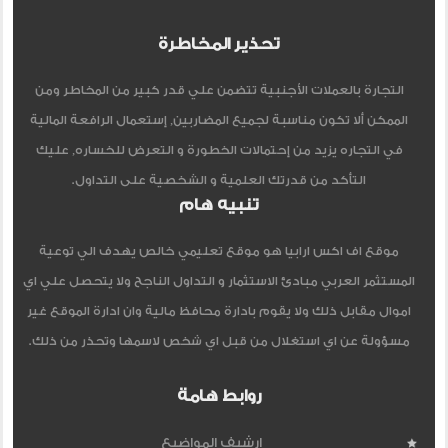
تحذير المخاطرة
التجارة بالعملات الأجنبية تتضمن علي قدر كبير من المخاطر ومن
الممكن ألا تكون مناسبة لجميع المضاربين, إستعمال الرافعة المالية
في التجاره يزيد من إحتمالات الخطورة و التعرض للخساره, عليك
التأكد من قدرتك العلمية و الشخصية على التداول.
تنبيه هام
موقع اف اكس ارابيا هو موقع تعليمي خالص يهدف الي توعية
المستثمر العربي مبادئ الاستثمار و التداول الناجح ولا يتحصل علي اي
اموال مقابل ذلك ولا يقوم بادارة محافظ مالية وان ادارة الموقع غير
مسؤولة عن اي استغلال من قبل اي شخص لاسمها وتحذر من ذلك.
روابط هامة
ارشيف المواضيع