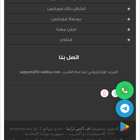
الكاش باك فوركس
بورصة فوركس
اعلن معنا
فتاوى
اتصل بنا
البريد الإلكتروني للدعم الفنى :
support@fx-arabia.com
جميع الحقوق محفوظة
اف اكس ارابيا
– احدى مواقع Inwestopedia Sp. Z
O.O. للاستشارات و التدريب – جمهورية بولندا الإتحادية.