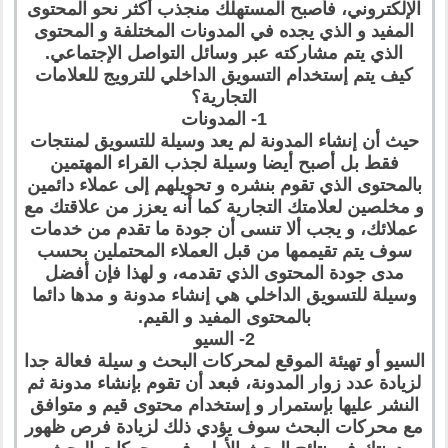
الإلكتروني، فأصبح المستهلك منجذب أكثر نحو المحتوى
المفيد و الذي يجده في المدونات المختلفة و المحتوى
الذي يتم مشاركته عبر وسائل التواصل الإجتماعي.
كيف يتم إستخدام التسويق الداخلي للترويج للعلامات
التجارية؟
1- المدونات
حيث أن إنشاء المدونة لم يعد وسيلة للتسويق لمنتجات
فقط بل أصبح أيضا وسيلة لجذب القراء المهتمين
بالمحتوى الذي تقوم بنشره و تحويلهم إلى عملاء دائمين
و مخلصين لعلامتك التجارية كما أنه يعزز من علاقتك مع
عملائك، و يجب ألا تنسى أن جودة ما تقدم من خدمات
سوف يتم تقيممها من قبل العملاء المحتملين بحسب
مدى جودة المحتوى الذي تقدمه، و لهذا فإن أفضل
وسيلة للتسويق الداخلي هي إنشاء مدونة و مدها دائما
بالمحتوى المفيد و القيم.
2- السيو
السيو أو تهيئة الموقع لمحركات البحث و سيلة فعالة جدا
لزيادة عدد زوار المدونة، فبعد أن تقوم بإنشاء مدونة ثم
النشر عليها بإستمرار و إستخدام محتوى قيم و متوافق
مع محركات البحث سوف يؤدي ذلك لزيادة فرص ظهور