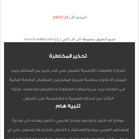
الساعة الآن
07:24 AM
جميع الحقوق محفوظة الى اف اكس ارابيا www.fx-arabia.com
تحذير المخاطرة
التجارة بالعملات الأجنبية تتضمن علي قدر كبير من المخاطر ومن
الممكن ألا تكون مناسبة لجميع المضاربين, إستعمال الرافعة المالية
في التجاره يزيد من إحتمالات الخطورة و التعرض للخساره, عليك
التأكد من قدرتك العلمية و الشخصية على التداول.
تنبيه هام
موقع اف اكس ارابيا هو موقع تعليمي خالص يهدف الي توعية
المستثمر العربي مبادئ الاستثمار و التداول الناجح ولا يتحصل علي اي