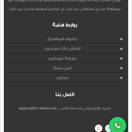
اموال مقابل ذلك ولا يقوم بادارة محافظ مالية وان ادارة الموقع غير
مسؤولة عن اي استغلال من قبل اي شخص لاسمها وتحذر من ذلك.
روابط هامة
ارشيف المواضيع
الكاش باك فوركس
بورصة فوركس
اعلن معنا
فتاوى
اتصل بنا
البريد الإلكتروني للدعم الفنى :
support@fx-arabia.com