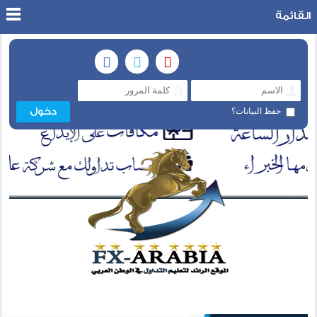
القائمة
حفظ البيانات؟