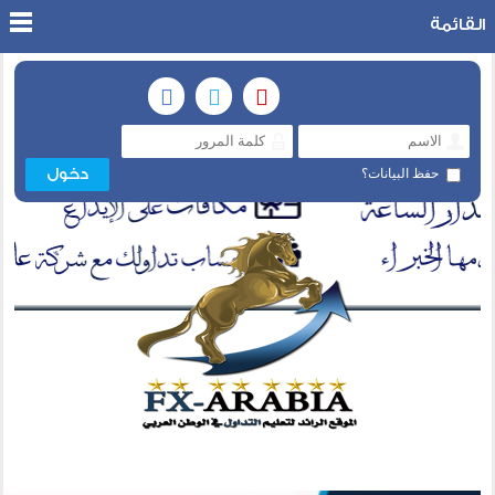
القائمة
حفظ البيانات؟