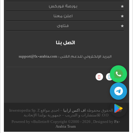
بورصة فوركس
اعلن معنا
فتاوى
اتصل بنا
البريد الإلكتروني للدعم الفنى :
support@fx-arabia.com
جميع الحقوق محفوظة
اف اكس ارابيا
– احدى مواقع Inwestopedia Sp. Z
O.O. للاستشارات و التدريب – جمهورية بولندا الإتحادية.
Powered by vBulletin® Copyright ©2000 - 2026 , Designed by
Fx-
Arabia Team