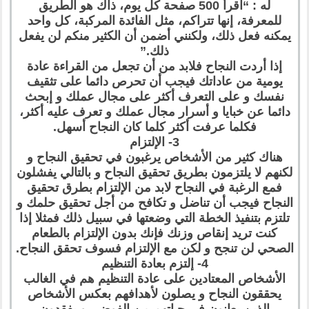
له : “اقرأ 500 صفحة كل يوم، ذاك هو الطريق
للمعرفة، إنها تتراكم، مثل الفائدة المركبة، كل واحد
يمكنه فعل ذلك، ولكنني أضمن أن الكثير منكم لن يفعل
ذلك.”
إذا أردت النجاح فلابد من أن تجعل من القراءة عادة
يومية من عاداتك فيجب أن تحرص دائما على تثقيف
نفسك و على التعرف أكثر على مجال عملك و إبحث
دائما عن خبايا و أسرار مجال عملك و تعرف عليه أكثر،
فكلما عرفت أكثر كلما كان النجاح أسهل.
3- الإلتزام
هناك كثير من الأشخاص يرغبون في تحقيق النجاح و
لكنهم لا يلتزمون بطريق تحقيق النجاح و بالتالي يفشلون
فمع الرغبة في النجاح لابد من الإلتزام بطرق تحقيق
النجاح فيجب أن تناضل و تكافح من أجل تحقيق حلمك و
تلتزم بتنفيذ الخطة التي وضعتها في سبيل ذلك فمثلا إذا
كنت تريد إنقاص وزنك فإنك بدون الإلتزام بالطعام
الصحي لن تنجح و لكن مع الإلتزام فسوف تحقق النجاح.
4- إلتزم بعادة التنظيم
الأشخاص المعتادين على عادة التنظيم هم في الغالب
يحققون النجاح و يصلون لأهدافهم بعكس الأشخاص