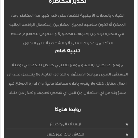
تحذير المخاطرة
التجارة بالعملات الأجنبية تتضمن علي قدر كبير من المخاطر ومن
الممكن ألا تكون مناسبة لجميع المضاربين, إستعمال الرافعة المالية
في التجاره يزيد من إحتمالات الخطورة و التعرض للخساره, عليك
التأكد من قدرتك العلمية و الشخصية على التداول.
تنبيه هام
موقع اف اكس ارابيا هو موقع تعليمي خالص يهدف الي توعية
المستثمر العربي مبادئ الاستثمار و التداول الناجح ولا يتحصل علي اي
اموال مقابل ذلك ولا يقوم بادارة محافظ مالية وان ادارة الموقع غير
مسؤولة عن اي استغلال من قبل اي شخص لاسمها وتحذر من ذلك.
روابط هامة
ارشيف المواضيع
الكاش باك فوركس