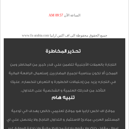
الساعة الآن
09:57 AM
جميع الحقوق محفوظة الى اف اكس ارابيا www.fx-arabia.com
تحذير المخاطرة
التجارة بالعملات الأجنبية تتضمن علي قدر كبير من المخاطر ومن
الممكن ألا تكون مناسبة لجميع المضاربين, إستعمال الرافعة المالية
في التجاره يزيد من إحتمالات الخطورة و التعرض للخساره, عليك
التأكد من قدرتك العلمية و الشخصية على التداول.
تنبيه هام
موقع اف اكس ارابيا هو موقع تعليمي خالص يهدف الي توعية
المستثمر العربي مبادئ الاستثمار و التداول الناجح ولا يتحصل علي اي
اموال مقابل ذلك ولا يقوم بادارة محافظ مالية وان ادارة الموقع غير