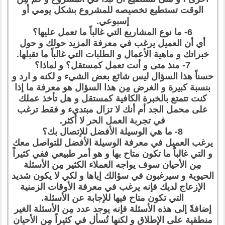
الوقت تستطيع تخصيصه للمشروع بشكل يومي أو
إسبوعي.
6- ما نوع المشاريع التي غالباً ما تعمل عليها؟
أي أن العميل يرغب في معرفة المزيد حولك و حول
خبراتك و ماهية الأعمال و الطلبات التي غالباً ما تقبلها.
7- منذ متى و أنت تعمل كمستقل؟ و لماذا؟
حسناً هذا السؤال ليس شائع بعض الشيء و لكنه و ارد و
بنسبة كبيرة و الغرض مِن هذا السؤال هو معرفة ما إذا
كنت تتمتع بالخبرة الكافية كمستقل و هل تأخذ عملك
على محمل الجد أم أنك لا تزال مبتديء و فقط ترغب
في تجربة العمل الحر لا أكثر.
8- ما هي الوسيلة الأفضل للإتصال بك؟
يرغب العميل في معرفة الوسيلة الأفضل للتواصل معك
و التي غالباً ما تكون متاح بها و هو أمر طبيعي ففي كثيراً
مِن الأحيان سوف يواجه العملاء الكثير مِن الأسئلة
الحيوية و سيرغبون في سؤالك إياها و لكي لا يكون شديد
الإزعاج لديك فإنه يرغب في معرفة الأوقات الزمنية
التي تكون متاح فيها للإجابة عن الأسئلة.
إضافةً إلى هذه الأسئلة فإنه يوجد عدد مِن الأسئلة الغير
منطقية على الإطلاق و لكنها تُسأل في كثيراً مِن الأحيان