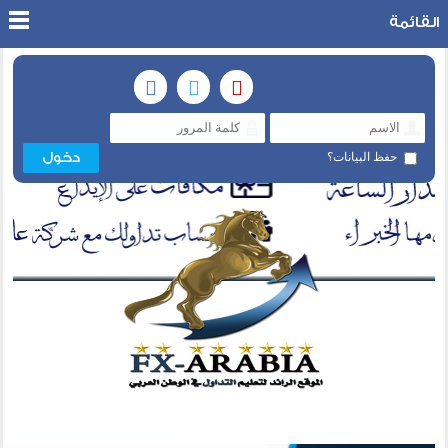
القائمة
حفظ البيانات؟