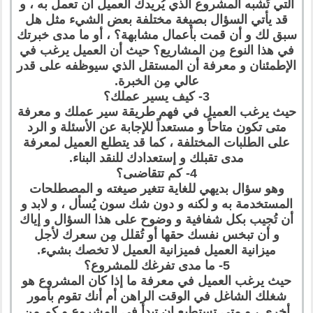
التي تُشبه المشروع الذي يُريدك العميل أن تعمل به ، و
قد يأتي السؤال بصيغة مختلفة بعض الشيء مثل هل
سبق لك و أن قمت بأعمال مشابهة؟ ، أو ما مدى خبرتك
في هذا النوع مِن المشاريع؟ حيث أن العميل يرغب في
الإطمئنان و معرفة أن المستقل الذي سيوظفه على قدر
عالي مِن الخبرة.
3- كيف يسير عملك؟
حيث يرغب العميل في فهم طريقة سير عملك و معرفة
متى تكون متاحاً و مستعداً للإجابة عن الأسئلة و الرد
على الطلبات المختلفة ، كما قد يتطلع العميل لمعرفة
مدى تقبلك و إستعدادك للنقد البناء.
4- كم تتقاضىى؟
وهو سؤال بديهي للغاية تتغير صيغته و المصطلحات
المستخدمة به و لكنه و دون شك سون يُسأل ، و لابد و
أن تُجيب بكل شفافية و وضوح على هذا السؤال و إياك
و أن تبخس نفسك حقها أو تُقلل مِن سعرك لأجل
ميزانية العميل فميزانية العميل لا تخصك بشيء.
5- ما مدى تفرغك للمشروع؟
حيث يرغب العميل في معرفة ما إذا كان المشروع هو
شغلك الشاغل في الوقت الراهن أم أنك تقوم بأمور
أخرى ، و متى تستطيع ان تبدأ في المشروع و كم مِن