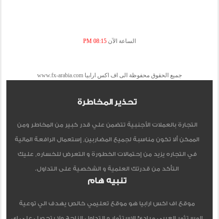
الساعة الآن
08:15 PM
جميع الحقوق محفوظة الى اف اكس ارابيا www.fx-arabia.com
تحذير المخاطرة
التجارة بالعملات الأجنبية تتضمن علي قدر كبير من المخاطر ومن
الممكن ألا تكون مناسبة لجميع المضاربين, إستعمال الرافعة المالية
في التجاره يزيد من إحتمالات الخطورة و التعرض للخساره, عليك
التأكد من قدرتك العلمية و الشخصية على التداول.
تنبيه هام
موقع اف اكس ارابيا هو موقع تعليمي خالص يهدف الي توعية
المستثمر العربي مبادئ الاستثمار و التداول الناجح ولا يتحصل علي اي