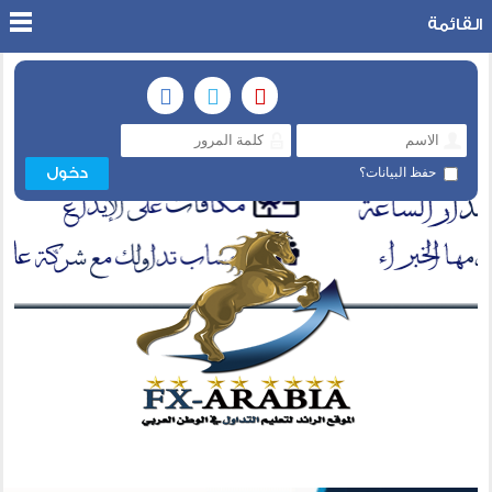
القائمة
حفظ البيانات؟