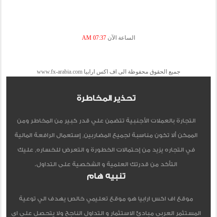
الساعة الآن
07:37 AM
جميع الحقوق محفوظة الى اف اكس ارابيا www.fx-arabia.com
تحذير المخاطرة
التجارة بالعملات الأجنبية تتضمن علي قدر كبير من المخاطر ومن
الممكن ألا تكون مناسبة لجميع المضاربين, إستعمال الرافعة المالية
في التجاره يزيد من إحتمالات الخطورة و التعرض للخساره, عليك
التأكد من قدرتك العلمية و الشخصية على التداول.
تنبيه هام
موقع اف اكس ارابيا هو موقع تعليمي خالص يهدف الي توعية
المستثمر العربي مبادئ الاستثمار و التداول الناجح ولا يتحصل علي اي