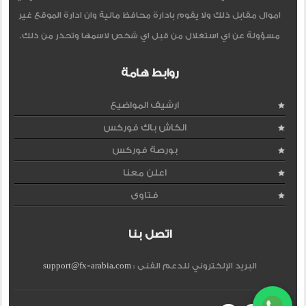
اموال مقابل ذلك ولا يقوم بادارة محافظ مالية وان ادارة الموقع غير
مسؤولة عن اي استغلال من قبل اي شخص لاسمها وتحذر من ذلك.
روابط هامة
ارشيف المواضيع
الكاش باك فوركس
بورصة فوركس
اعلن معنا
فتاوى
اتصل بنا
البريد الإلكتروني للدعم الفنى :
support@fx-arabia.com