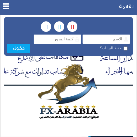
القائمة
حفظ البيانات؟