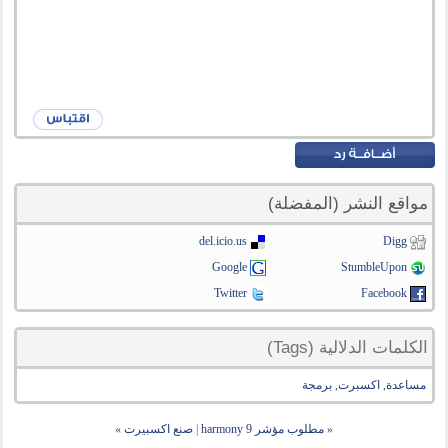
مواقع النشر (المفضلة)
del.icio.us
Digg
Google
StumbleUpon
Twitter
Facebook
الكلمات الدلالية (Tags)
مساعدة
,
اكسبرت
,
برمجة
«
مطلوب مؤشر harmony 9
|
صنع اكسبيرت
»