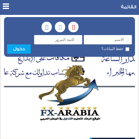
القائمة
حفظ البيانات؟