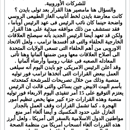
للشركات الأوروبية.
والسؤال هنا مامصير هذا القرار بعد تولى بايدن ؟
كانت معارضة بايدن لخط أنابيب الغاز الطبيعى الروسي
واضحة حينما كان نائب الرئيس فى عهد الرئيس أوباما ،
فقد نستشف من ذلك موافقه مبدئية على هذا القرار
ولكن قد تعهد أيضا الرئيس الجديد بأنه سيصلح العلاقات
الخارجية الحلفاء والتى قد أفسدها ترامب ، ولعل الاتحاد
الاوروبى من أهم الحلفاء التى تسعى الولايات المتحدة
الى أصلاح العلاقات معها ومن ضمنها ألمانيا وهنا تأتى
المعادله الصعبه فى عقاب روسيا وأرضاء ألمانيا .
وقد أعلن الرئيس الامريكى جو بايدن اليوم أنه سيلغى
العمل ببعض القرارات التى أتخذها ترامب فور توليه
منصبة وذلك من خلال تصريحات للمرشحة كمتحدثه
بأسم البيت الابيض جين بساكي والتى قالت أن الرئيس
يعتزم التوقيع على 15 أمر تنفيذى اليوم الاربعاء فور توليه
منصبة وهذه القرارات جزء كبير منها يخص تنظيم أمور
الهجرة ، كما تشمل القرارات وقف العمل بالجدار
العازل على حدود المكسيك و أيضا ألغاء أمر منع
مواطنين الدول الاسلامية بالسفر الى أمريكا ، ولعل أبرز
هذه القررات ألغاء أنسحاب أمريكا من منظمة الصحة