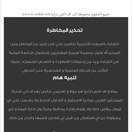
جميع الحقوق محفوظة الى اف اكس ارابيا www.fx-arabia.com
تحذير المخاطرة
التجارة بالعملات الأجنبية تتضمن علي قدر كبير من المخاطر ومن
الممكن ألا تكون مناسبة لجميع المضاربين, إستعمال الرافعة المالية
في التجاره يزيد من إحتمالات الخطورة و التعرض للخساره, عليك
التأكد من قدرتك العلمية و الشخصية على التداول.
تنبيه هام
موقع اف اكس ارابيا هو موقع تعليمي خالص يهدف الي توعية
المستثمر العربي مبادئ الاستثمار و التداول الناجح ولا يتحصل علي اي
اموال مقابل ذلك ولا يقوم بادارة محافظ مالية وان ادارة الموقع غير
مسؤولة عن اي استغلال من قبل اي شخص لاسمها وتحذر من ذلك.