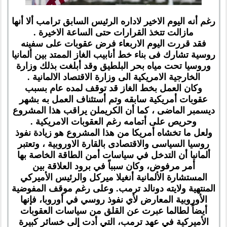
رغم أنه اليوم الاخير لاداره الرئيس السابق ترامب ألا أنها
مازالت تتخذ القرارات حتى الساعة الاخيرة .
فقد قررت اليوم الاربعاء فرض عقوبات على سفينه
روسية تشارك فى بناء خط أنابيب الغاز الممتد بين ألمانيا
وروسيا تحت مياه بحر البلطيق وقد أبلغت بذلك وزارة
الخارجية الامريكية الى وزارة الاقتصاد الالمانية .
وكان العمل بخط الغاز قد توقف لمده عام بسبب
عقوبات أمريكية سابقه وتم أستئناف العمل به بشهر
ديسمبر الماضى ، كما أن الكريملن يراقب هذا المشروع
وحريص على أتمامه رغم العقوبات الامريكية .
ولعل ما تخشاه أمريكا من هذا المشروع هو زيادة نفوذ
روسيا السياسى والاقتصادى بالقارة الاوروبية ، وتعتبر
ألمانيا أن التدخل في سياسات أمن الطاقة الخاصة بها
أمر مرفوض، وكان سبباً في برود العلاقة بين
المستشارة الألمانية أنغيلا ميركل والرئيس الأميركي
المنتهية ولايته دونالد ترمب. وعلى رغم موقف المفوضية
الأوروبية المعارض لأي نفوذ روسي في أوروبا، فإنها
أيضاً لطالما عبرت عن القلق من سياسات العقوبات
الأميركية في عهد ترمب، التي أدت إلى خسائر كبيرة