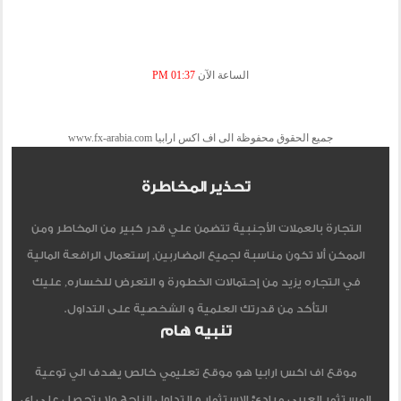
الساعة الآن
01:37 PM
جميع الحقوق محفوظة الى اف اكس ارابيا www.fx-arabia.com
تحذير المخاطرة
التجارة بالعملات الأجنبية تتضمن علي قدر كبير من المخاطر ومن
الممكن ألا تكون مناسبة لجميع المضاربين, إستعمال الرافعة المالية
في التجاره يزيد من إحتمالات الخطورة و التعرض للخساره, عليك
التأكد من قدرتك العلمية و الشخصية على التداول.
تنبيه هام
موقع اف اكس ارابيا هو موقع تعليمي خالص يهدف الي توعية
المستثمر العربي مبادئ الاستثمار و التداول الناجح ولا يتحصل علي اي