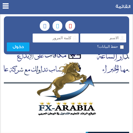
القائمة
حفظ البيانات؟